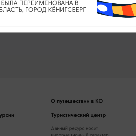
А БЫЛА ПЕРЕИМЕНОВАНА В
Туры и экскурсии
Афиша мероприятий
Сув
ЛАСТЬ, ГОРОД КЁНИГСБЕРГ
и
Карты и маршруты
Рестораны
Гостиниц
О путешествии в КО
урсии
Туристический центр
Данный ресурс носит
информационный характер.