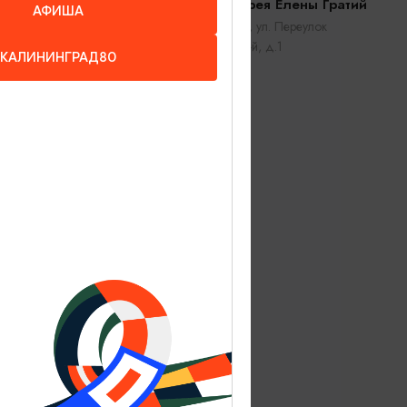
Музей-галерея Елены Гратий
АФИША
Зеленоградск, ул. Переулок
Московский 3-й, д.1
КАЛИНИНГРАД80