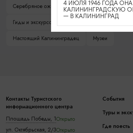
4 ИЮЛЯ 1946 ГОДА ОН
Серебряное ожерелье
Электронная виза
КАЛИНИНГРАДСКУЮ ОБ
— В КАЛИНИНГРАД
Гиды и экскурсоводы
Достопримечательност
Настоящий Калининградец
Музеи
Контакты Туристского
События
информационного центра
Туры и экск
Площадь Победы, 1
Открыто
Где поесть
ул. Октябрьская, 2/3
Открыто