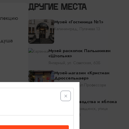
ДРУГИЕ МЕСТА
ллекцию
Музей «Гостиница №1»
Калининград, Пугачева 13
 душа
Музей раскопок Пальмникен
«Штольня»
Янтарный, ул. Советская, 63Б
Музей-магазин «Кристиан
Дроссельмаер»
Калининград, ул.Профессора
Баранова 36
Музей садоводства и яблока
Правдинск, Правдинск, улица
Школьная д. 8