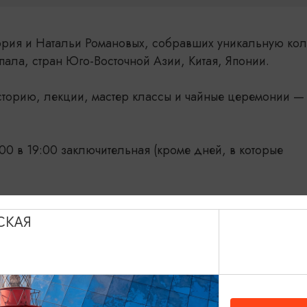
гория и Натальи Романовых, собравших уникальную ко
пала, стран Юго-Восточной Азии, Китая, Японии.
историю, лекции, мастер классы и чайные церемонии —
00 в 19:00 заключительная (кроме дней, в которые
 931 616 08 88
СКАЯ
Показать на карте
0 Вторник - выходной