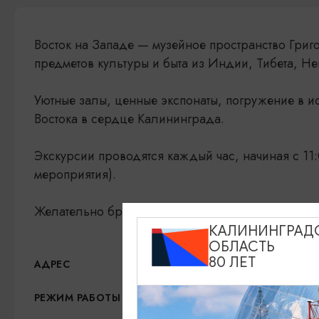
Восток на Западе — музейное пространство Гри
предметов культуры и быта из Индии, Тибета, Не
Уютные залы, ценные экспонаты, погружение в 
Востока в сердце Калининграда.
Экскурсии проводятся каждый час, начиная с 11:
мероприятия).
Желательно бронировать по телефону заранее +7
КАЛИНИНГРАД
ОБЛАСТЬ
80 ЛЕТ
ул.Клиническая, 19А,
АДРЕС
Пн, ср-Вскр: 11:00-19:0
РЕЖИМ РАБОТЫ