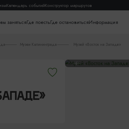
изм
Календарь событий
Конструктор маршрутов
ем заняться
Где поесть
Где остановиться
Информация
ада
Музеи Калининграда
Музей «Восток на Западе»
ЗАПАДЕ»