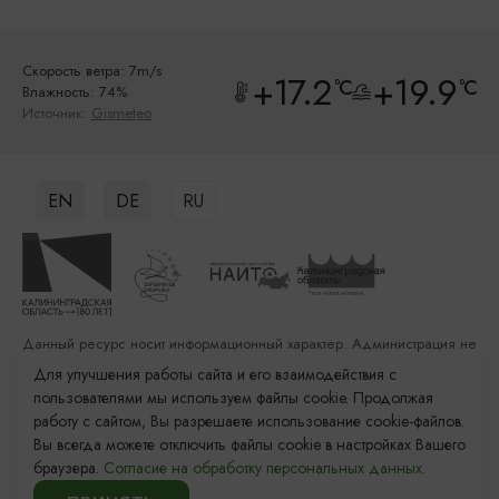
Скорость ветра: 7m/s
+17.2
+19.9
°C
°C
Влажность: 74%
Источник:
Gismeteo
EN
DE
RU
Данный ресурс носит информационный характер. Администрация не
несет ответственности за качество услуг, предоставленных
Для улучшения работы сайта и его взаимодействия с
сторонними организациями
пользователями мы используем файлы cookie. Продолжая
работу с сайтом, Вы разрешаете использование cookie-файлов.
Разработка сайта: «Решение»
Вы всегда можете отключить файлы cookie в настройках Вашего
Продвижение сайта: Remarka Agency
браузера.
Согласие на обработку персональных данных.
© 2011–2026 «Туристский информационный центр
Калининградской области»