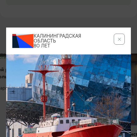
КАЛИНИНГРАДСКАЯ
ДРУГИЕ МЕСТА
ОБЛАСТЬ
80 ЛЕТ
МУЗЕИ
МУЗЕИ
Музей-магазин «Кристиан
Музей сад