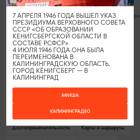
Дроссельмаер»
Правдинс
7 АПРЕЛЯ 1946 ГОДА ВЫШЕЛ УКАЗ
Школьная
Калининград, ул.Профессора
ПРЕЗИДИУМА ВЕРХОВНОГО СОВЕТА
Баранова 36
СССР «ОБ ОБРАЗОВАНИИ
КЕНИГСБЕРГСКОЙ ОБЛАСТИ В
СОСТАВЕ РСФСР»
ИЩИТЕ ТАКЖЕ НА НАШЕМ САЙТЕ
4 ИЮЛЯ 1946 ГОДА ОНА БЫЛА
ПЕРЕИМЕНОВАНА В
КАЛИНИНГРАДСКУЮ ОБЛАСТЬ,
Серебряное ожерелье
Электронная виза
ГОРОД КЁНИГСБЕРГ — В
КАЛИНИНГРАД
Туры и экскурсии
Афиша мероприятий
АФИША
Сувениры
Гостевая книга
КАЛИНИНГРАД80
Гиды и экскурсоводы
Достопримечательности
Карты и маршруты