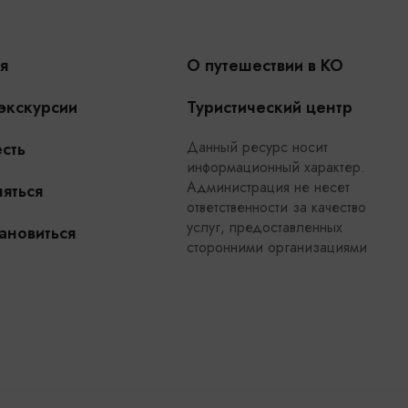
я
О путешествии в КО
 экскурсии
Туристический центр
Данный ресурс носит
сть
информационный характер.
Администрация не несет
яться
ответственности за качество
услуг, предоставленных
ановиться
сторонними организациями