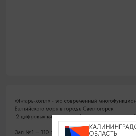
«Янтарь-холл» - это современный многофункцио
Балтийского моря в городе Светлогорск.
2 цифровых кинозала, работающих в форматах 
КАЛИНИНГРАД
Зал №1 – 110 зрителей,
ОБЛАСТЬ