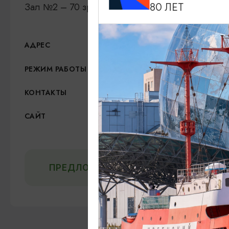
Зал №2 – 70 зрителей.
80 ЛЕТ
ул. Ленина, 11,
Показа
АДРЕС
ежедневно с 10:00-00:
РЕЖИМ РАБОТЫ
+7 (40153) 2-42-40
КОНТАКТЫ
Официальный сайт
САЙТ
ВКонтакте
ПРЕДЛОЖИТЬ ИНФОРМАЦИЮ