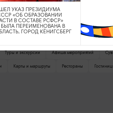
ВЫШЕЛ УКАЗ ПРЕЗИДИУМА
СССР «ОБ ОБРАЗОВАНИИ
АСТИ В СОСТАВЕ РСФСР»
НАШЕМ САЙТЕ
А БЫЛА ПЕРЕИМЕНОВАНА В
ЛАСТЬ, ГОРОД КЁНИГСБЕРГ
Туры и экскурсии
Афиша мероприятий
Сув
и
Карты и маршруты
Рестораны
Гостиниц