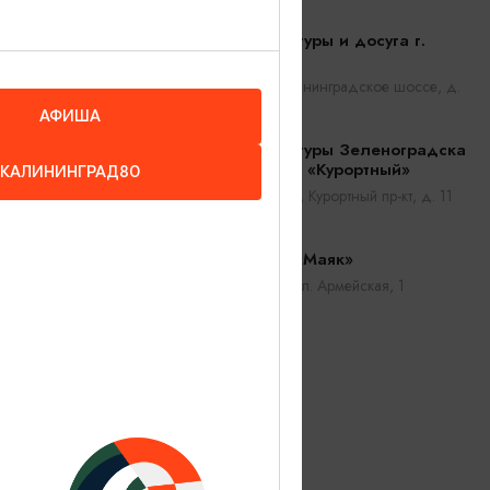
30
Центр культуры и досуга г.
Гурьевск
Гурьевск, Калининградское шоссе, д.
4A
АФИША
Центр культуры Зеленоградска
и кинотеатр «Курортный»
КАЛИНИНГРАД80
Зеленоградск, Курортный пр-кт, д. 11
Кинотеатр «Маяк»
Пионерский, ул. Армейская, 1