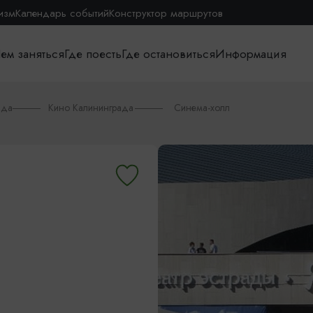
изм
Календарь событий
Конструктор маршрутов
ем заняться
Где поесть
Где остановиться
Информация
ада
Кино Калининграда
Синема-холл