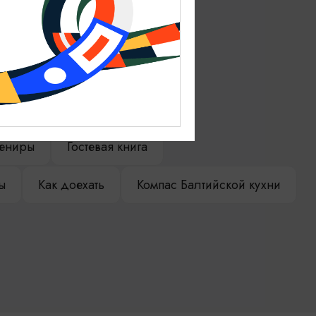
ениры
Гостевая книга
ы
Как доехать
Компас Балтийской кухни