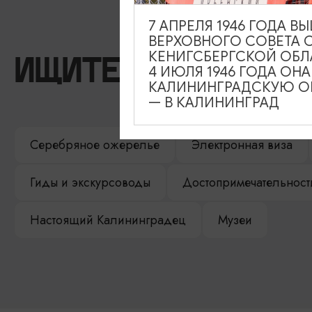
7 АПРЕЛЯ 1946 ГОДА 
ВЕРХОВНОГО СОВЕТА 
КЕНИГСБЕРГСКОЙ ОБЛ
ИЩИТЕ ТАКЖЕ НА 
4 ИЮЛЯ 1946 ГОДА ОН
КАЛИНИНГРАДСКУЮ ОБ
— В КАЛИНИНГРАД
Серебряное ожерелье
Электронная виза
Гиды и экскурсоводы
Достопримечательност
Настоящий Калининградец
Музеи