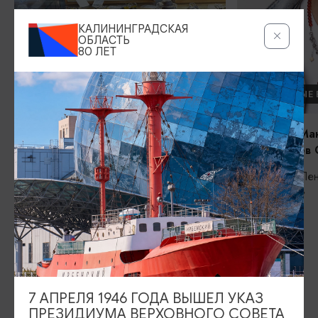
КАЛИНИНГРАДСКАЯ
ОБЛАСТЬ
80 ЛЕТ
ЯНТАРНАЯ СТОЛИЦА МИРА
ЛОКАЛЬНЫЕ 
Янтарная лагуна
«Янтарная Ма
(ИП Лебедев О
Янтарный, ул. Советская д. 61 М; г.
Светлогорск, ул. Ленина, 30а.
Балтийск, Ле
корпус «Д»
7 АПРЕЛЯ 1946 ГОДА ВЫШЕЛ УКАЗ
ПРЕЗИДИУМА ВЕРХОВНОГО СОВЕТА