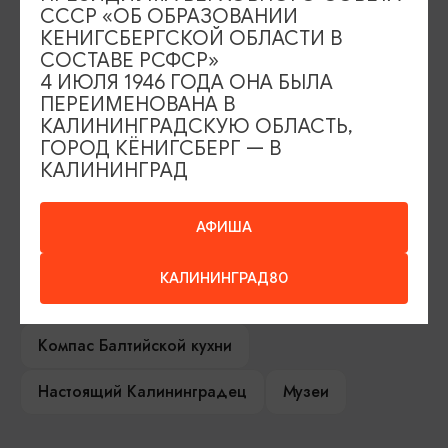
ИЩИТЕ ТАКЖЕ НА НАШЕМ САЙТЕ
СССР «ОБ ОБРАЗОВАНИИ
КЕНИГСБЕРГСКОЙ ОБЛАСТИ В
СОСТАВЕ РСФСР»
Серебряное ожерелье
Электронная виза
4 ИЮЛЯ 1946 ГОДА ОНА БЫЛА
ПЕРЕИМЕНОВАНА В
Туры и экскурсии
Афиша мероприятий
КАЛИНИНГРАДСКУЮ ОБЛАСТЬ,
ГОРОД КЁНИГСБЕРГ — В
Сувениры
Гостевая книга
КАЛИНИНГРАД
Гиды и экскурсоводы
АФИША
Достопримечательности
Карты и маршруты
КАЛИНИНГРАД80
Рестораны
Гостиницы
Как доехать
Компас Балтийской кухни
Настоящий Калининградец
Музеи