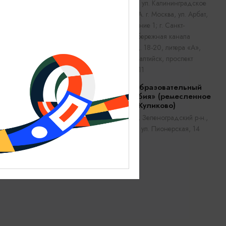
г. Пионерский, ул. Калининградское
шоссе, дом 1А. г. Москва, ул. Арбат,
дом 23, строение 1; г. Санкт-
Петербург, набережная канала
Грибоедова, д. 18-20, литера «А»,
пом. 32-Н; г. Балтийск, проспект
Ленина, дом 11
Культурно-образовательный
центр «Самбия» (ремесленное
поселение Куликово)
Зеленоградск, Зеленоградский р-н.,
пос. Куликово, ул. Пионерская, 14