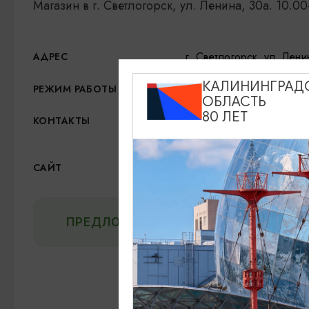
Магазин в г. Светлогорск, ул. Ленина, 30а. 10.00
г. Светлогорск, ул. Лени
АДРЕС
КАЛИНИНГРАД
10:00-19:00
РЕЖИМ РАБОТЫ
ОБЛАСТЬ
80 ЛЕТ
8 (401) 533-73-64
КОНТАКТЫ
amberlagoon@mail.ru
Официальный сайт
САЙТ
ПРЕДЛОЖИТЬ ИНФОРМАЦИЮ