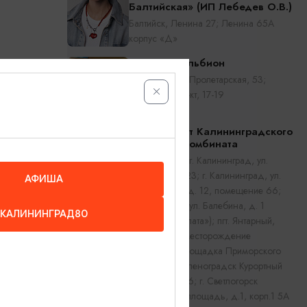
Балтийская» (ИП Лебедев О.В.)
Балтийск, Ленина 27; Ленина 65А
корпус «Д»
Янтарный альбион
Калининград, Пролетарская, 53;
Ленинский пр-кт, 17-19
Магазины от Калининградского
Янтарного комбината
Калининград, г. Калининград, ул.
Театральная, 23; г. Калининград, ул.
АФИША
Октябрьская, д. 12, помещение 66;
пгт. Янтарный, ул. Балебина, д. 1
КАЛИНИНГРАД80
(«Янтарная палата»); пгт. Янтарный,
Приморское месторождение
(Смотровая площадка Приморского
карьера); г. Зеленоградск Курортный
проспект, д. 26; г. Светлогорск
Центральная площадь, д.1, корп.1 5А