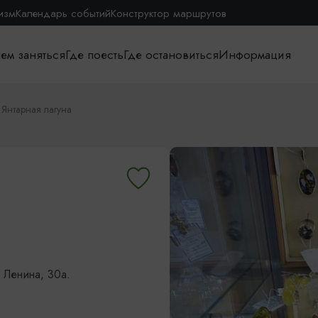
изм
Календарь событий
Конструктор маршрутов
ем заняться
Где поесть
Где остановиться
Информация
Янтарная лагуна
. Ленина, 30а.