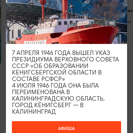
СПА-комплекс
Янтарный, ул.
7 АПРЕЛЯ 1946 ГОДА ВЫШЕЛ УКАЗ
БАССЕЙНЫ
ПРЕЗИДИУМА ВЕРХОВНОГО СОВЕТА
СССР «ОБ ОБРАЗОВАНИИ
КЕНИГСБЕРГСКОЙ ОБЛАСТИ В
Бассейн с минеральной водой
СОСТАВЕ РСФСР»
Славск, ул. Мацина
4 ИЮЛЯ 1946 ГОДА ОНА БЫЛА
ПЕРЕИМЕНОВАНА В
КАЛИНИНГРАДСКУЮ ОБЛАСТЬ,
ГОРОД КЁНИГСБЕРГ — В
КАЛИНИНГРАД
ИЩИТЕ ТАКЖЕ НА НАШЕМ САЙТЕ
АФИША