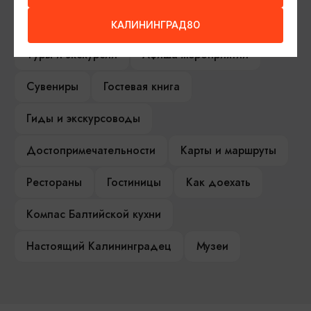
Серебряное ожерелье
Электронная виза
КАЛИНИНГРАД80
Туры и экскурсии
Афиша мероприятий
Сувениры
Гостевая книга
Гиды и экскурсоводы
Достопримечательности
Карты и маршруты
Рестораны
Гостиницы
Как доехать
Компас Балтийской кухни
Настоящий Калининградец
Музеи