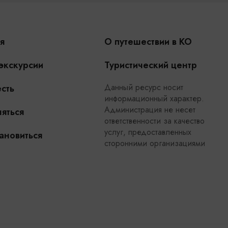
я
О путешествии в КО
 экскурсии
Туристический центр
Данный ресурс носит
сть
информационный характер.
Администрация не несет
яться
ответственности за качество
услуг, предоставленных
ановиться
сторонними организациями