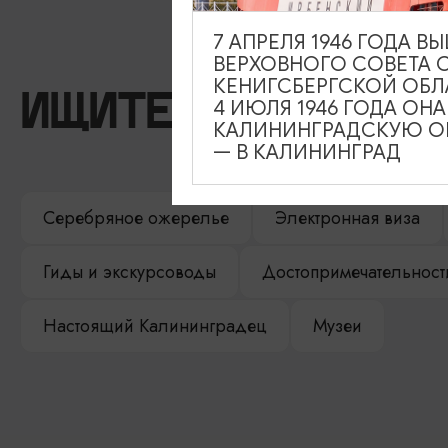
7 АПРЕЛЯ 1946 ГОДА 
ВЕРХОВНОГО СОВЕТА 
КЕНИГСБЕРГСКОЙ ОБЛ
ИЩИТЕ ТАКЖЕ НА 
4 ИЮЛЯ 1946 ГОДА ОН
КАЛИНИНГРАДСКУЮ ОБ
— В КАЛИНИНГРАД
Серебряное ожерелье
Электронная виза
Гиды и экскурсоводы
Достопримечательност
Настоящий Калининградец
Музеи