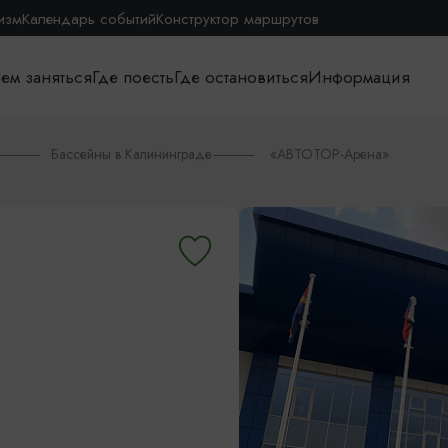
изм
Календарь событий
Конструктор маршрутов
ем заняться
Где поесть
Где остановиться
Информация
Бассейны в Калининграде
«АВТОТОР-Арена»