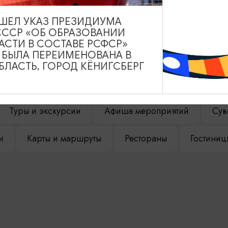
ВЫШЕЛ УКАЗ ПРЕЗИДИУМА
СССР «ОБ ОБРАЗОВАНИИ
АСТИ В СОСТАВЕ РСФСР»
НАШЕМ САЙТЕ
А БЫЛА ПЕРЕИМЕНОВАНА В
ЛАСТЬ, ГОРОД КЁНИГСБЕРГ
Туры и экскурсии
Афиша мероприятий
Сув
и
Карты и маршруты
Рестораны
Гостиниц