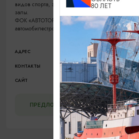
видов спорта, зал для бокса, зал для борьбы, 
80 ЛЕТ
залы.
ФОК «АВТОТОР-Арена» был построен на средств
автомобилестроительной компании АВТОТОР.
Тихоокеанская улица, 5, 
АДРЕС
+7 (4012) 30-10-07
КОНТАКТЫ
ВКонтакте
САЙТ
ПРЕДЛОЖИТЬ ИНФОРМАЦИЮ