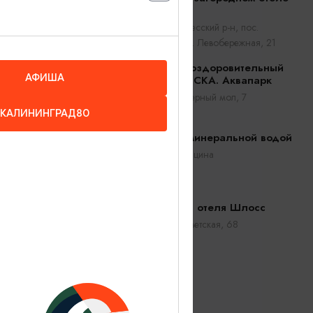
гие
ФишДорф
Полесск, Полесский р-н, пос.
Матросово, ул. Левобережная, 21
 –
Спортивно-оздоровительный
АФИША
комплекс ЦСКА. Аквапарк
Балтийск, Северный мол, 7
КАЛИНИНГРАД80
Бассейн с минеральной водой
Славск, ул. Мацина
СПА-комплекс отеля Шлосс
Янтарный, ул. Советская, 68