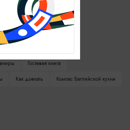
ениры
Гостевая книга
ы
Как доехать
Компас Балтийской кухни