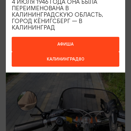
присоединиться к добровольным группам,
4 ИЮЛЯ 1946 ГОДА ОНА БЫЛА
ПЕРЕИМЕНОВАНА В
организующим велопробеги, или прокатиться по
КАЛИНИНГРАДСКУЮ ОБЛАСТЬ,
спланированному
маршруту туристической организации
.
ГОРОД КЁНИГСБЕРГ — В
КАЛИНИНГРАД
В Калининградской области существуют разнообразные
организации по велоспорту – добровольные
некоммерческие учреждения, велошколы, спортивные и
АФИША
туристические клубы.
КАЛИНИНГРАД80