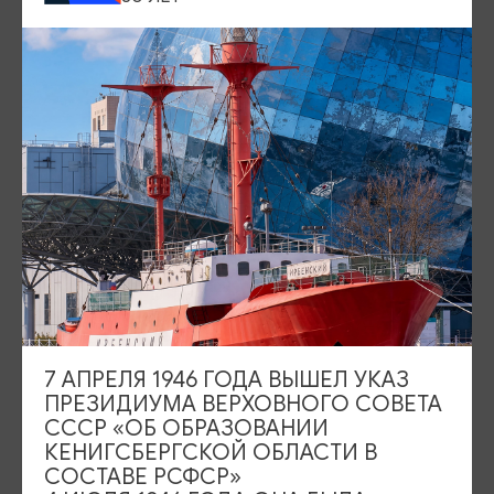
дегустации вкуснейшей
традиционной кухни
Калининграда, особенно популярного во всем мире
кенигсбергского марципана
.
7 АПРЕЛЯ 1946 ГОДА ВЫШЕЛ УКАЗ
ПРЕЗИДИУМА ВЕРХОВНОГО СОВЕТА
СССР «ОБ ОБРАЗОВАНИИ
Любителям активного отдыха доступны маршруты любой
КЕНИГСБЕРГСКОЙ ОБЛАСТИ В
сложности и протяженности. Туристы могут
СОСТАВЕ РСФСР»