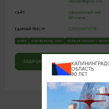
vitlandart@gmail.com
Официальный сайт
САЙТ
ВКонтакте
С392024015178
ЕДИНЫЙ РЕЕСТР
КАФЕ
КОНФЕРЕНЦ-ЗАЛ
ПЕРВАЯ ЛИНИЯ У МОРЯ
ЗАБРОНИРОВАТЬ НА OSTROVOK.RU
КАЛИНИНГРАД
ОБЛАСТЬ
80 ЛЕТ