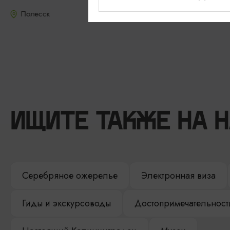
Полесск
ИЩИТЕ ТАКЖЕ НА 
Серебряное ожерелье
Электронная виза
Гиды и экскурсоводы
Достопримечательност