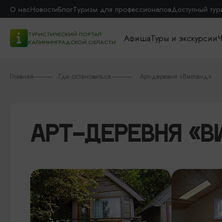
О нас
Новости
Блог
Туризм для профессионалов
Доступный тур
ТУРИСТИЧЕСКИЙ ПОРТАЛ
Афиша
Туры и экскурсии
Ч
КАЛИНИНГРАДСКОЙ ОБЛАСТИ
Главная
Где остановиться
Арт-деревня «Витланд»
АРТ-ДЕРЕВНЯ «В