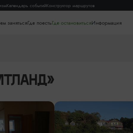
изм
Календарь событий
Конструктор маршрутов
ем заняться
Где поесть
Где остановиться
Информация
ИТЛАНД»