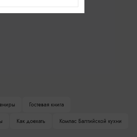
Куршская коса
ениры
Гостевая книга
ы
Как доехать
Компас Балтийской кухни