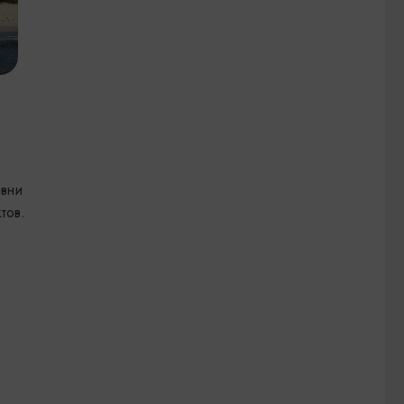
евни
тов.