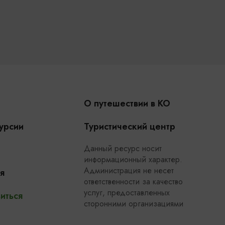
О путешествии в КО
урсии
Туристический центр
Данный ресурс носит
информационный характер.
Администрация не несет
я
ответственности за качество
услуг, предоставленных
иться
сторонними организациями