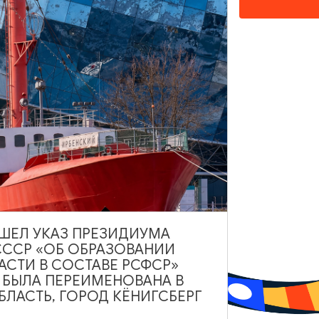
ИНТЕРЕСУЕТ
4
ВЫШЕЛ УКАЗ ПРЕЗИДИУМА
СССР «ОБ ОБРАЗОВАНИИ
АСТИ В СОСТАВЕ РСФСР»
ОТЕЛИ, ГОСТИНИЦЫ
А БЫЛА ПЕРЕИМЕНОВАНА В
ЛАСТЬ, ГОРОД КЁНИГСБЕРГ
Замок Романовски