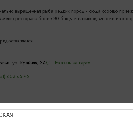
циально выращенная рыба редких пород - сюда хорошо приез
В меню ресторана более 80 блюд и напитков, многие из кото
редоставляется.
олье, ул. Крайняя, 3А
Показать на карте
31) 603 66 96
СКАЯ