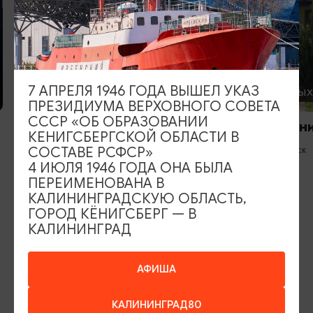
7 АПРЕЛЯ 1946 ГОДА ВЫШЕЛ УКАЗ
ГОСТЕВЫЕ ДОМА
БАЗЫ ОТДЫ
ПРЕЗИДИУМА ВЕРХОВНОГО СОВЕТА
СССР «ОБ ОБРАЗОВАНИИ
Вилла «Миньон»
«Скворечни
КЕНИГСБЕРГСКОЙ ОБЛАСТИ В
Светлогорск
Светлогорск
СОСТАВЕ РСФСР»
4 ИЮЛЯ 1946 ГОДА ОНА БЫЛА
ПЕРЕИМЕНОВАНА В
КАЛИНИНГРАДСКУЮ ОБЛАСТЬ,
ГОРОД КЁНИГСБЕРГ — В
КАЛИНИНГРАД
ИЩИТЕ ТАКЖЕ НА НАШЕМ САЙТЕ
АФИША
Серебряное ожерелье
Электронная виза
КАЛИНИНГРАД80