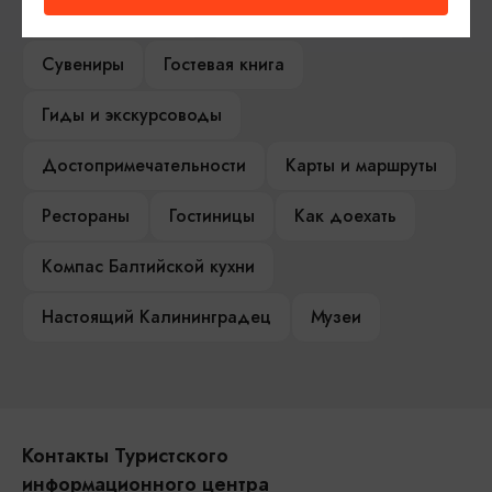
Туры и экскурсии
Афиша мероприятий
Сувениры
Гостевая книга
Гиды и экскурсоводы
Достопримечательности
Карты и маршруты
Рестораны
Гостиницы
Как доехать
Компас Балтийской кухни
Настоящий Калининградец
Музеи
Контакты Туристского
информационного центра