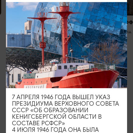
ГОСТЕВЫЕ ДОМА
ХОСТЕЛЫ
Гостевой дом «Фишдорф»
«Кёниг Лоф
Полесск
Калининград
ИЩИТЕ ТАКЖЕ НА НАШЕМ САЙТЕ
7 АПРЕЛЯ 1946 ГОДА ВЫШЕЛ УКАЗ
Серебряное ожерелье
Электронная виза
ПРЕЗИДИУМА ВЕРХОВНОГО СОВЕТА
СССР «ОБ ОБРАЗОВАНИИ
Туры и экскурсии
Афиша мероприятий
КЕНИГСБЕРГСКОЙ ОБЛАСТИ В
СОСТАВЕ РСФСР»
Сувениры
Гостевая книга
4 ИЮЛЯ 1946 ГОДА ОНА БЫЛА