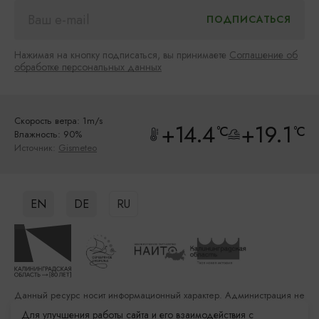
Нажимая на кнопку подписаться, вы принимаете
Соглашение об
обработке персональных данных
Скорость ветра: 1m/s
+14.4
+19.1
°C
°C
Влажность: 90%
Источник:
Gismeteo
EN
DE
RU
Данный ресурс носит информационный характер. Администрация не
несет ответственности за качество услуг, предоставленных
Для улучшения работы сайта и его взаимодействия с