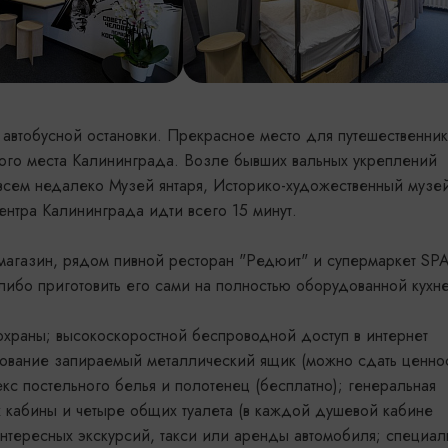
т автобусной остановки. Прекрасное место для путешественник
ого места Калининграда. Возле бывших вальных укреплений
всем недалеко Музей янтаря, Историко-художественный музе
нтра Калининграда идти всего 15 минут.
агазин, рядом пивной ресторан "Редюит" и супермаркет SP
либо приготовить его сами на полностью оборудованной кухне
 охраны; высокоскоростной беспроводной доступ в интернет
ьзование запираемый металлический ящик (можно сдать ценнос
кс постельного белья и полотенец (бесплатно); генеральная
 кабины и четыре общих туалета (в каждой душевой кабине
интересных экскурсий, такси или аренды автомобиля; специал