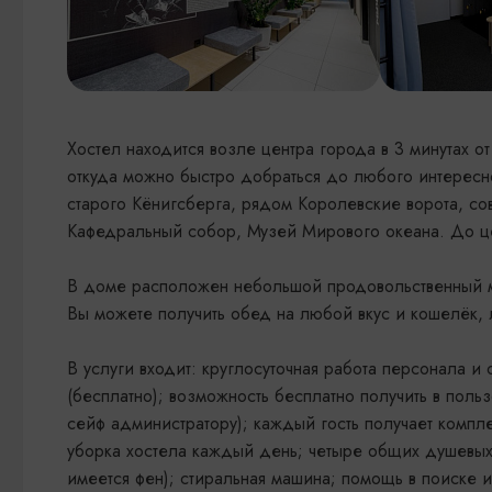
Хостел находится возле центра города в 3 минутах о
откуда можно быстро добраться до любого интересн
старого Кёнигсберга, рядом Королевские ворота, со
Кафедральный собор, Музей Мирового океана. До це
В доме расположен небольшой продовольственный м
Вы можете получить обед на любой вкус и кошелёк, 
В услуги входит: круглосуточная работа персонала и
(бесплатно); возможность бесплатно получить в пол
сейф администратору); каждый гость получает компле
уборка хостела каждый день; четыре общих душевых
имеется фен); стиральная машина; помощь в поиске 