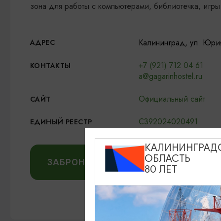
зона для работы с компьютерами, библиотечка, игры
Калининград, ул. Юрия
АДРЕС
+7 (921) 712 04 61
КОНТАКТЫ
a@gagarinhostel.ru
Официальный сайт
САЙТ
С392024020491
ЕДИНЫЙ РЕЕСТР
КАЛИНИНГРАД
ОБЛАСТЬ
ЗАБРОНИРОВАТЬ НА OSTROVOK.RU
80 ЛЕТ