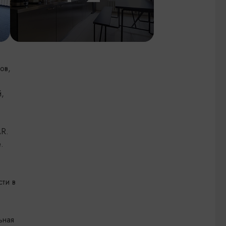
ов,
й,
AR.
.
ти в
ьная