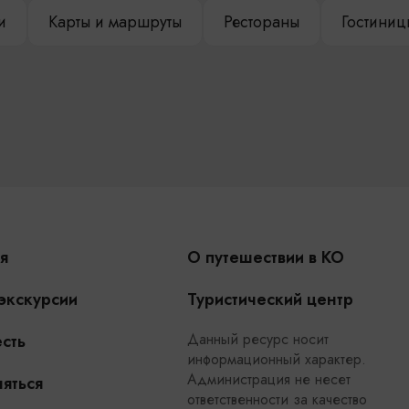
и
Карты и маршруты
Рестораны
Гостиниц
я
О путешествии в КО
 экскурсии
Туристический центр
Данный ресурс носит
сть
информационный характер.
Администрация не несет
яться
ответственности за качество