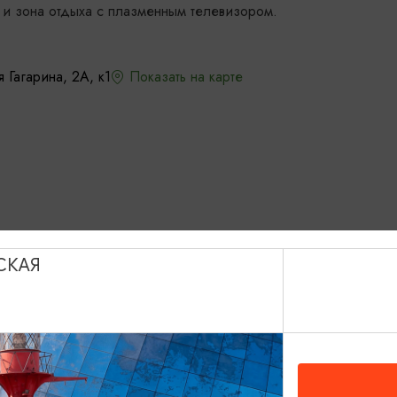
 и зона отдыха с плазменным телевизором.
 Гагарина, 2А, к1
Показать на карте
СКАЯ