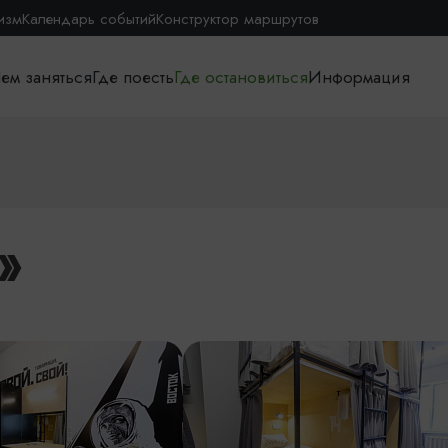
изм
Календарь событий
Конструктор маршрутов
ем заняться
Где поесть
Где остановиться
Информация
»