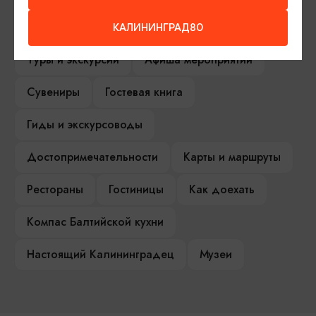
Серебряное ожерелье
Электронная виза
КАЛИНИНГРАД80
Туры и экскурсии
Афиша мероприятий
Сувениры
Гостевая книга
Гиды и экскурсоводы
Достопримечательности
Карты и маршруты
Рестораны
Гостиницы
Как доехать
Компас Балтийской кухни
Настоящий Калининградец
Музеи