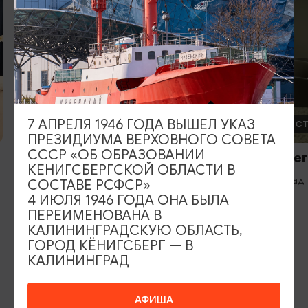
7 АПРЕЛЯ 1946 ГОДА ВЫШЕЛ УКАЗ
ОТЕЛИ, ГОСТИНИЦЫ
ОТЕЛИ, ГОС
ПРЕЗИДИУМА ВЕРХОВНОГО СОВЕТА
СССР «ОБ ОБРАЗОВАНИИ
Апартаменты Янтарный
Отель «Нег
КЕНИГСБЕРГСКОЙ ОБЛАСТИ В
курорт / Yantarny Resort
Калининград
СОСТАВЕ РСФСР»
Apartment
4 ИЮЛЯ 1946 ГОДА ОНА БЫЛА
от 2 км
Янтарный
ПЕРЕИМЕНОВАНА В
КАЛИНИНГРАДСКУЮ ОБЛАСТЬ,
ГОРОД КЁНИГСБЕРГ — В
КАЛИНИНГРАД
ИЩИТЕ ТАКЖЕ НА НАШЕМ САЙТЕ
АФИША