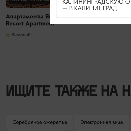
КАЛИНИНГРАДСКУЮ ОБ
— В КАЛИНИНГРАД
Апартаменты Янтарный курорт / Yantarny
Resort Apartment
Янтарный
ИЩИТЕ ТАКЖЕ НА 
Серебряное ожерелье
Электронная виза