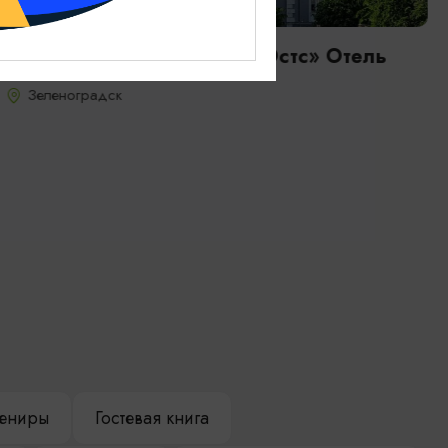
Mr Just's Hotel / «Мистер Юстс» Отель
Зеленоградск
ениры
Гостевая книга