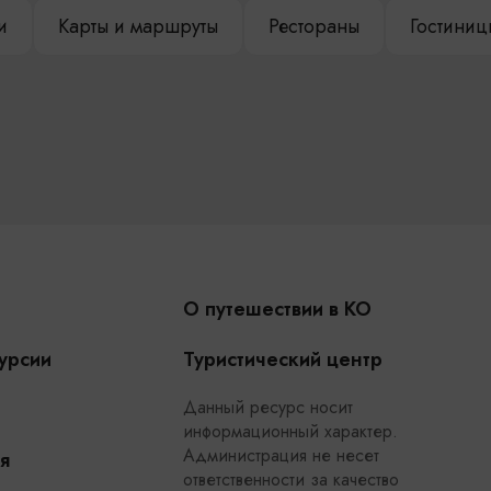
и
Карты и маршруты
Рестораны
Гостиниц
О путешествии в КО
урсии
Туристический центр
Данный ресурс носит
информационный характер.
Администрация не несет
я
ответственности за качество