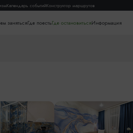
изм
Календарь событий
Конструктор маршрутов
ем заняться
Где поесть
Где остановиться
Информация