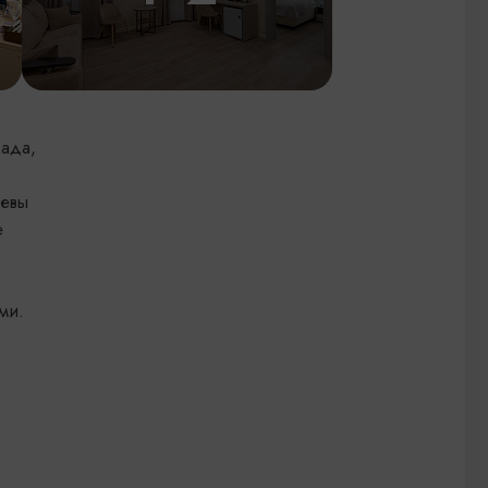
рада,
левы
е
ми.