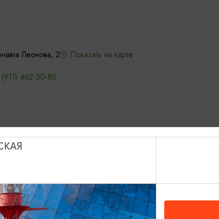
навта Леонова, 2
Показать на карте
 (911) 462-30-80
СКАЯ