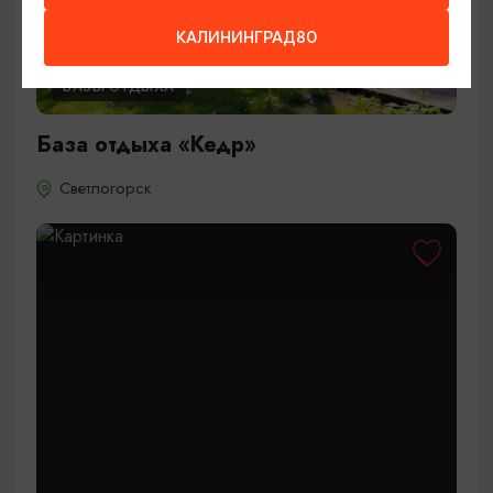
КАЛИНИНГРАД80
БАЗЫ ОТДЫХА
База отдыха «Кедр»
Светлогорск