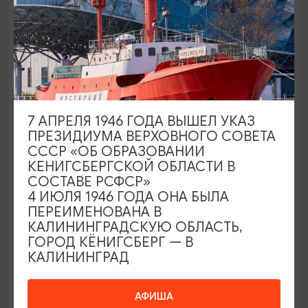
ГЛЭМПИНГИ
7 АПРЕЛЯ 1946 ГОДА ВЫШЕЛ УКАЗ
ПРЕЗИДИУМА ВЕРХОВНОГО СОВЕТА
Малина Глэмпинг Коса
СССР «ОБ ОБРАЗОВАНИИ
КЕНИГСБЕРГСКОЙ ОБЛАСТИ В
Куршская коса
СОСТАВЕ РСФСР»
4 ИЮЛЯ 1946 ГОДА ОНА БЫЛА
ПЕРЕИМЕНОВАНА В
КАЛИНИНГРАДСКУЮ ОБЛАСТЬ,
ГОРОД КЁНИГСБЕРГ — В
КАЛИНИНГРАД
АФИША