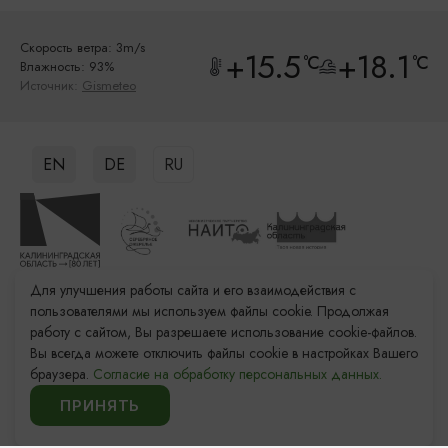
Скорость ветра: 3m/s
+15.5
+18.1
°C
°C
Влажность: 93%
Источник:
Gismeteo
EN
DE
RU
Для улучшения работы сайта и его взаимодействия с
Данный ресурс носит информационный характер. Администрация не
пользователями мы используем файлы cookie. Продолжая
несет ответственности за качество услуг, предоставленных
работу с сайтом, Вы разрешаете использование cookie-файлов.
сторонними организациями
Вы всегда можете отключить файлы cookie в настройках Вашего
Разработка сайта: «Решение»
браузера.
Согласие на обработку персональных данных.
Продвижение сайта: Remarka Agency
ПРИНЯТЬ
© 2011–2026 «Туристский информационный центр
Калининградской области»