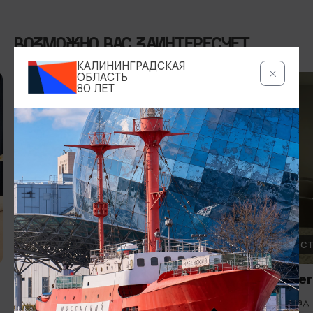
ВОЗМОЖНО ВАС ЗАИНТЕРЕСУЕТ
КАЛИНИНГРАДСКАЯ
ОБЛАСТЬ
80 ЛЕТ
ОТЕЛИ, ГОСТИНИЦЫ
ОТЕЛИ, ГОС
Апартаменты Янтарный
Отель «Нег
курорт / Yantarny Resort
Калининград
Apartment