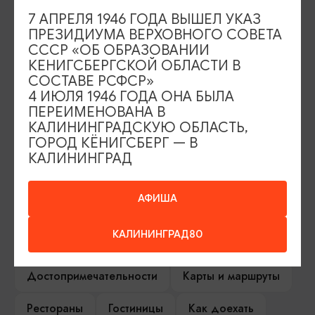
от 2 км
7 АПРЕЛЯ 1946 ГОДА ВЫШЕЛ УКАЗ
Янтарный
ПРЕЗИДИУМА ВЕРХОВНОГО СОВЕТА
СССР «ОБ ОБРАЗОВАНИИ
КЕНИГСБЕРГСКОЙ ОБЛАСТИ В
СОСТАВЕ РСФСР»
4 ИЮЛЯ 1946 ГОДА ОНА БЫЛА
ИЩИТЕ ТАКЖЕ НА НАШЕМ САЙТЕ
ПЕРЕИМЕНОВАНА В
КАЛИНИНГРАДСКУЮ ОБЛАСТЬ,
ГОРОД КЁНИГСБЕРГ — В
Серебряное ожерелье
Электронная виза
КАЛИНИНГРАД
Туры и экскурсии
Афиша мероприятий
АФИША
Сувениры
Гостевая книга
КАЛИНИНГРАД80
Гиды и экскурсоводы
Достопримечательности
Карты и маршруты
Рестораны
Гостиницы
Как доехать