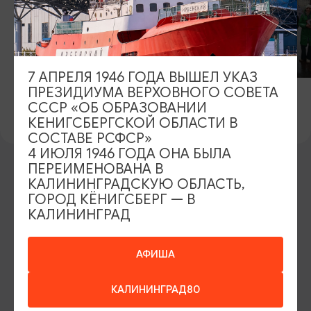
7 АПРЕЛЯ 1946 ГОДА ВЫШЕЛ УКАЗ
ПРЕЗИДИУМА ВЕРХОВНОГО СОВЕТА
СССР «ОБ ОБРАЗОВАНИИ
КЕНИГСБЕРГСКОЙ ОБЛАСТИ В
СОСТАВЕ РСФСР»
4 ИЮЛЯ 1946 ГОДА ОНА БЫЛА
ПЕРЕИМЕНОВАНА В
КАЛИНИНГРАДСКУЮ ОБЛАСТЬ,
ИЩИТЕ ТАКЖЕ НА НАШЕМ САЙТЕ
ГОРОД КЁНИГСБЕРГ — В
КАЛИНИНГРАД
Серебряное ожерелье
Электронная виза
АФИША
Туры и экскурсии
Афиша мероприятий
КАЛИНИНГРАД80
Сувениры
Гостевая книга