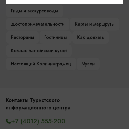
Гиды и экскурсоводы
Достопримечательности
Карты и маршруты
Рестораны
Гостиницы
Как доехать
Компас Балтийской кухни
Настоящий Калининградец
Музеи
Контакты Туристского
информационного центра
+7 (4012) 555-200