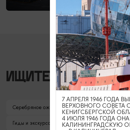
ИЩИТЕ ТАКЖЕ НА 
7 АПРЕЛЯ 1946 ГОДА 
ВЕРХОВНОГО СОВЕТА 
Серебряное ожерелье
Электронная виза
КЕНИГСБЕРГСКОЙ ОБЛ
4 ИЮЛЯ 1946 ГОДА ОН
Гиды и экскурсоводы
Достопримечательност
КАЛИНИНГРАДСКУЮ ОБ