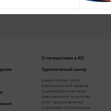
О путешествии в КО
урсии
Туристический центр
Данный ресурс носит
информационный характер.
Администрация не несет
я
ответственности за качество
услуг, предоставленных
иться
сторонними организациями