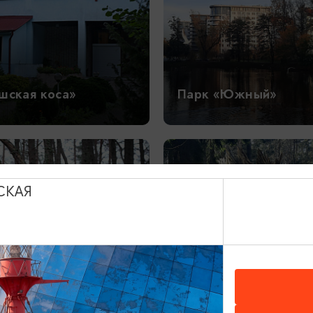
шская коса»
Парк «Южный»
СКАЯ
ческая тропа
Экологическая тропа
щий лес»
«Королевский бор»