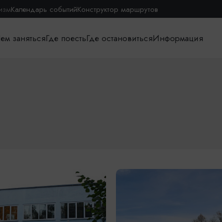
изм
Календарь событий
Конструктор маршрутов
ем заняться
Где поесть
Где остановиться
Информация