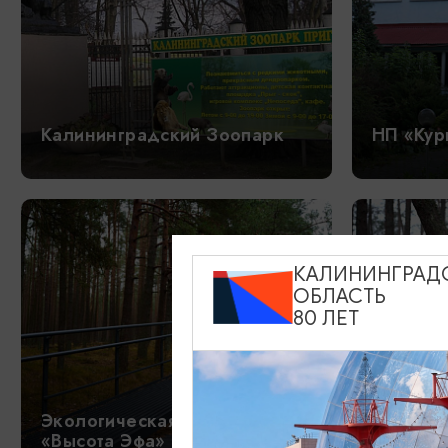
Калининградский Зоопарк
НП «Кур
КАЛИНИНГРАД
ОБЛАСТЬ
80 ЛЕТ
Экологическая тропа
Экологи
«Высота Эфа»
«Танцую