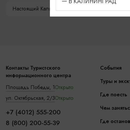
— В КАЛИНИНГРАД
Настоящий Калининградец
Музеи
Контакты Туристского
События
информационного центра
Туры и экск
Площадь Победы, 1
Открыто
Где поесть
ул. Октябрьская, 2/3
Открыто
Чем занятьс
+7 (4012) 555-200
Где останов
8 (800) 200-55-39