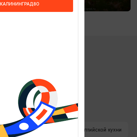
КАЛИНИНГРАД80
ениры
Гостевая книга
ы
Как доехать
Компас Балтийской кухни