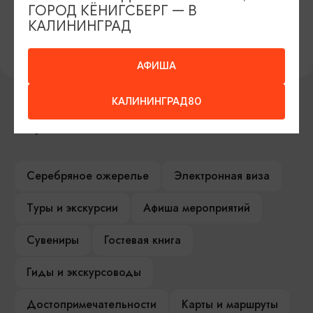
ГОРОД КЁНИГСБЕРГ — В
Контактные лица: Анастасия Скребцова: +7 (921) 105 37
КАЛИНИНГРАД
10; Светлана Нигматуллина: +7 (921) 102 47 70.
АФИША
КАЛИНИНГРАД80
ИЩИТЕ ТАКЖЕ НА НАШЕМ САЙТЕ
Серебряное ожерелье
Электронная виза
Туры и экскурсии
Афиша мероприятий
Сувениры
Гостевая книга
Гиды и экскурсоводы
Достопримечательности
Карты и маршруты