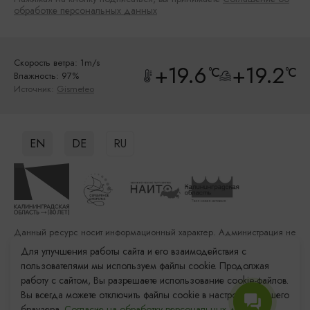
обработке персональных данных
Скорость ветра: 1m/s
+19.6
+19.2
°C
°C
Влажность: 97%
Источник:
Gismeteo
EN
DE
RU
Данный ресурс носит информационный характер. Администрация не
несет ответственности за качество услуг, предоставленных
Для улучшения работы сайта и его взаимодействия с
сторонними организациями
пользователями мы используем файлы cookie. Продолжая
работу с сайтом, Вы разрешаете использование cookie-файлов.
Разработка сайта: «Решение»
Вы всегда можете отключить файлы cookie в настройках Вашего
Продвижение сайта: Remarka Agency
браузера.
Согласие на обработку персональных данных.