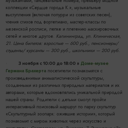
музыкантами, танцевальные номера, премьеру модной
коллекции «Сердце города К.», музыкальные
выступления (включая попурри из советских песен),
чтения стихов под фортепиано, мастер-классы по
мезенской росписи, лепке и плетению маскировочных
сетей и многое другое.
Калининград, ул. Клиническая,
21. Цена билетов: взрослые — 600 руб., пенсионеры/
студенты/ курсанты — 300 руб., школьники — 200 руб.
·
в
3 ноября с 10:00 до 18:00
Доме-музее
посетители познакомятся с
Германа Брахерта
произведениями анималистической скульптуры,
созданными из различных природных материалов и их
авторами, которые вдохновлялись уникальной природой
нашей страны. Родители с детьми смогут пройти
интерактивный поисковый маршрут по парку скульптур
«Скульптурный зоопарк: ожившие истории», который
познакомит с миром животных через искусство и