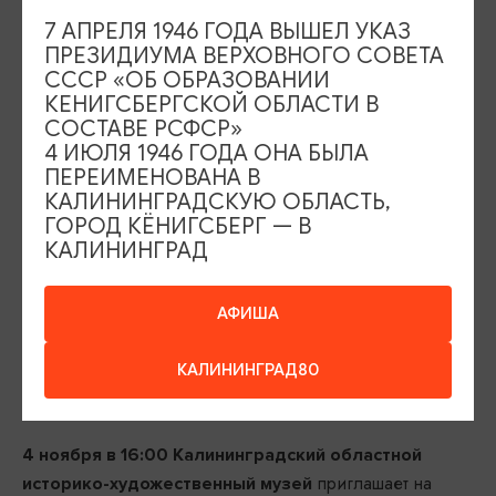
. Ведущий премии —
.
Соловьёв
Пётр Татарицкий
7 АПРЕЛЯ 1946 ГОДА ВЫШЕЛ УКАЗ
Калининград, ул.И.Канта, 1. Цена билетов: 1000-1700
ПРЕЗИДИУМА ВЕРХОВНОГО СОВЕТА
СССР «ОБ ОБРАЗОВАНИИ
руб. 6+
КЕНИГСБЕРГСКОЙ ОБЛАСТИ В
СОСТАВЕ РСФСР»
4 ИЮЛЯ 1946 ГОДА ОНА БЫЛА
ПЕРЕИМЕНОВАНА В
КАЛИНИНГРАДСКУЮ ОБЛАСТЬ,
ГОРОД КЁНИГСБЕРГ — В
КАЛИНИНГРАД
АФИША
КАЛИНИНГРАД80
4 ноября в 16:00 Калининградский областной
приглашает на
историко-художественный музей