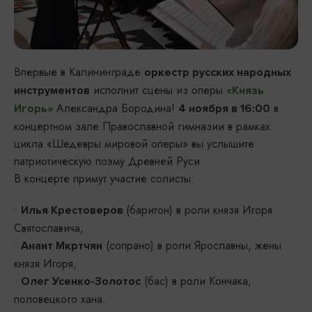
Впервые в Калининграде
оркестр русских народных
исполнит сцены из оперы
инструментов
«Князь
Александра Бородина!
в
Игорь»
4 ноября в 16:00
концертном зале Православной гимназии в рамках
цикла «Шедевры мировой оперы» вы услышите
патриотическую поэму Древней Руси.
В концерте примут участие солисты:
•
(баритон) в роли князя Игоря
Илья Крестоверов
Святославича,
•
(сопрано) в роли Ярославны, жены
Анаит Мкртчян
князя Игоря,
•
(бас) в роли Кончака,
Олег Усенко-Золотос
половецкого хана.