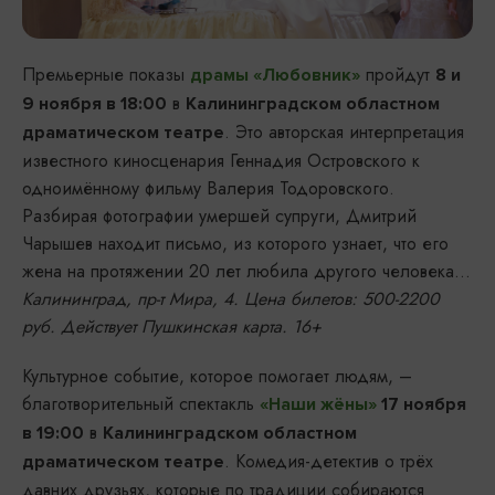
Премьерные показы
пройдут
драмы «Любовник»
8 и
в
9 ноября в 18:00
Калининградском областном
. Это авторская интерпретация
драматическом театре
известного киносценария Геннадия Островского к
одноимённому фильму Валерия Тодоровского.
Разбирая фотографии умершей супруги, Дмитрий
Чарышев находит письмо, из которого узнает, что его
жена на протяжении 20 лет любила другого человека…
Калининград, пр-т Мира, 4. Цена билетов: 500-2200
руб. Действует Пушкинская карта. 16+
Культурное событие, которое помогает людям, –
благотворительный спектакль
«Наши жёны»
17 ноября
в
в 19:00
Калининградском областном
. Комедия-детектив о трёх
драматическом театре
давних друзьях, которые по традиции собираются