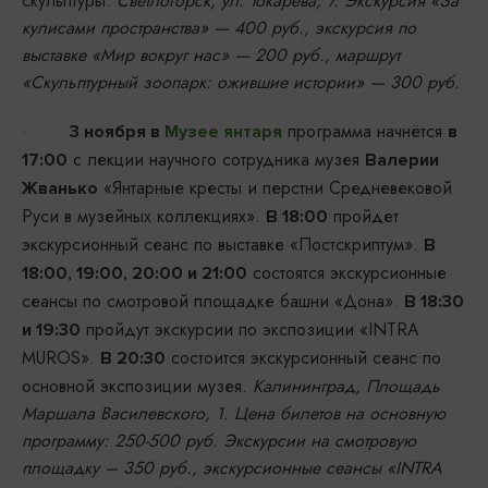
скульптуры.
Светлогорск, ул. Токарева, 7. Экскурсия «За
кулисами пространства» — 400 руб., экскурсия по
выставке «Мир вокруг нас» — 200 руб., маршрут
«Скульптурный зоопарк: ожившие истории» — 300 руб.
·
программа начнётся
3 ноября в
Музее янтаря
в
с лекции научного сотрудника музея
17:00
Валерии
«Янтарные кресты и перстни Средневековой
Жванько
Руси в музейных коллекциях».
пройдет
В 18:00
экскурсионный сеанс по выставке «Постскриптум».
В
состоятся экскурсионные
18:00, 19:00, 20:00 и 21:00
сеансы по смотровой площадке башни «Дона».
В 18:30
пройдут экскурсии по экспозиции «INTRA
и 19:30
MUROS».
состоится экскурсионный сеанс по
В 20:30
основной экспозиции музея.
Калининград, Площадь
Маршала Василевского, 1. Цена билетов на основную
программу: 250-500 руб. Экскурсии на смотровую
площадку – 350 руб., экскурсионные сеансы «INTRA