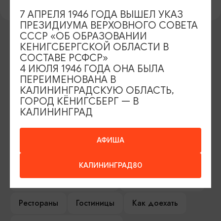
7 АПРЕЛЯ 1946 ГОДА ВЫШЕЛ УКАЗ
ПРЕЗИДИУМА ВЕРХОВНОГО СОВЕТА
СССР «ОБ ОБРАЗОВАНИИ
КЕНИГСБЕРГСКОЙ ОБЛАСТИ В
ИЩИТЕ ТАКЖЕ НА НАШЕМ САЙТЕ
СОСТАВЕ РСФСР»
4 ИЮЛЯ 1946 ГОДА ОНА БЫЛА
ПЕРЕИМЕНОВАНА В
Серебряное ожерелье
Электронная виза
КАЛИНИНГРАДСКУЮ ОБЛАСТЬ,
ГОРОД КЁНИГСБЕРГ — В
КАЛИНИНГРАД
Туры и экскурсии
Афиша мероприятий
Сувениры
Гостевая книга
АФИША
Гиды и экскурсоводы
КАЛИНИНГРАД80
Достопримечательности
Карты и маршруты
Рестораны
Гостиницы
Как доехать