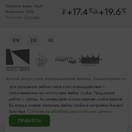
Скорость ветра: 5m/s
+17.4
+19.6
°C
°C
Влажность: 84%
Источник:
Gismeteo
EN
DE
RU
Данный ресурс носит информационный характер. Администрация не
несет ответственности за качество услуг, предоставленных
Для улучшения работы сайта и его взаимодействия с
сторонними организациями
пользователями мы используем файлы cookie. Продолжая
работу с сайтом, Вы разрешаете использование cookie-файлов.
Разработка сайта: «Решение»
Вы всегда можете отключить файлы cookie в настройках Вашего
Продвижение сайта: Remarka Agency
браузера.
Согласие на обработку персональных данных.
© 2011–2026 «Туристский информационный центр
Калининградской области»
ПРИНЯТЬ