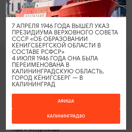
7 АПРЕЛЯ 1946 ГОДА ВЫШЕЛ УКАЗ
ПРЕЗИДИУМА ВЕРХОВНОГО СОВЕТА
СССР «ОБ ОБРАЗОВАНИИ
КЕНИГСБЕРГСКОЙ ОБЛАСТИ В
СОСТАВЕ РСФСР»
4 ИЮЛЯ 1946 ГОДА ОНА БЫЛА
ПЕРЕИМЕНОВАНА В
ИЩИТЕ ТАКЖЕ НА НАШЕМ САЙТЕ
КАЛИНИНГРАДСКУЮ ОБЛАСТЬ,
ГОРОД КЁНИГСБЕРГ — В
КАЛИНИНГРАД
Серебряное ожерелье
Электронная виза
АФИША
Туры и экскурсии
Афиша мероприятий
Сувениры
Гостевая книга
КАЛИНИНГРАД80
Гиды и экскурсоводы