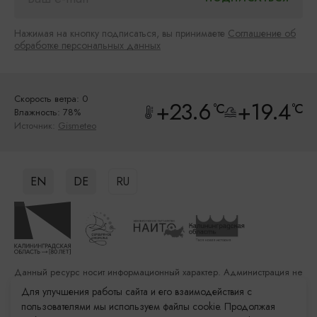
Нажимая на кнопку подписаться, вы принимаете
Соглашение об
обработке персональных данных
Скорость ветра: 0
+23.6
+19.4
°C
°C
Влажность: 78%
Источник:
Gismeteo
EN
DE
RU
Данный ресурс носит информационный характер. Администрация не
несет ответственности за качество услуг, предоставленных
Для улучшения работы сайта и его взаимодействия с
сторонними организациями
пользователями мы используем файлы cookie. Продолжая