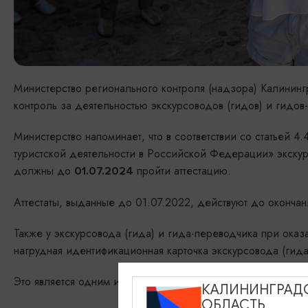
Министерство регионального контроля (надзора) Калининг
контроль за деятельностью экскурсоводов (гидов) и гидо
Министерство напоминает, что в соответствии со статьей 
туристской деятельности в Российской Федерации» экску
должны до
пройти аттестацию.
01.07.2024
Аттестаты, выданные до 01.07.2022, действуют до окончан
Также у экскурсовода (гида) и гида-переводчика при ок
нагрудная идентификационная карточка экскурсовода (гида
Это является одним из обязательных требований, предусм
КАЛИНИНГРАД
ОБЛАСТЬ