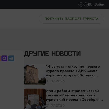
RU
Войти
ПОЛУЧИТЬ ПАСПОРТ ТУРИСТА
ДРУГИЕ НОВОСТИ
14 августа - открытие первого
мурала проекта «ДНК-места:
мурал-маршрут к 80-летию
Калининградской области»
31.07.2026
Итоги работы стратегической
сессии «Межрегиональный
туристский проект «Серебряное
ожерелье России» — едем за
21.07.2026
впечатлениями!»