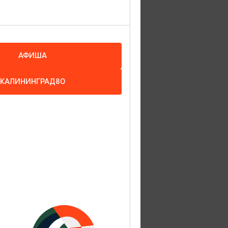
АФИША
КАЛИНИНГРАД80
ой
ом-