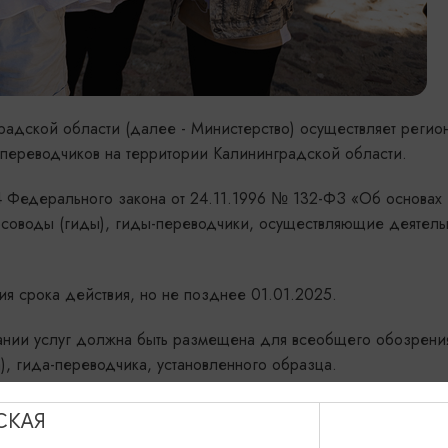
радской области (далее - Министерство) осуществляет регио
в-переводчиков на территории Калининградской области.
4.4 Федерального закона от 24.11.1996 № 132-ФЗ «Об основах
рсоводы (гиды), гиды-переводчики, осуществляющие деятель
ия срока действия, но не позднее 01.01.2025.
азании услуг должна быть размещена для всеобщего обозрени
), гида-переводчика, установленного образца.
отренных законодательством.
СКАЯ