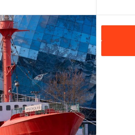
еятельности экскурсоводов (гидов) и гидов-переводчиков:
дчика.
статья 4.4 Федерального закона
№ 132-ФЗ «Об основах туристской деятельности в
Российской Федерации»
статья 4.4 Федерального закона
 услуг
№ 132-ФЗ «Об основах туристской деятельности в
Российской Федерации»
ться
пункты 4, 5, 6 постановления Правительства Российск
а РФ от
Федерации от 31.05.2022 № 992 «Об утверждении
 а
Правил оказания услуг экскурсоводом (гидом) и гид
переводчиком в Российской Федерации»
чала и
;