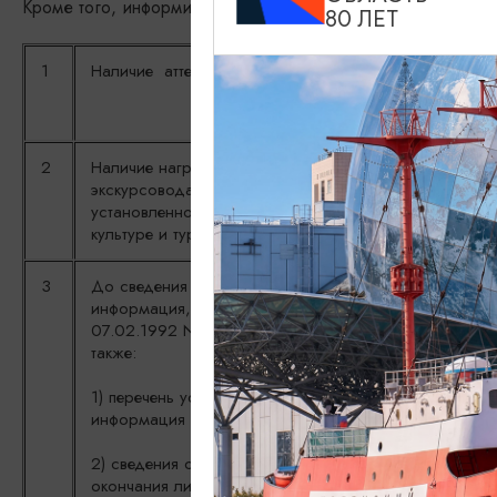
Кроме того, информируем об обязательных требованиях к д
80 ЛЕТ
1
Наличие аттестата экскурсовода (гида), гида-перево
2
Наличие нагрудной идентификационной карточки
экскурсовода (гида), гида-переводчика при оказании
установленной формы, выданной Министерством по
культуре и туризму Калининградской области
3
До сведения туристов (экскурсантов) должна доводи
информация, предусмотренная статьями 9-11 Закон
07.02.1992 N 2300-1 "О защите прав потребителей",
также:
1) перечень услуг и условия их оказания, в том числе
информация о форме и порядке оплаты услуг;
2) сведения о сроках оказания услуг (дата, время на
окончания либо продолжительность оказания услуги)