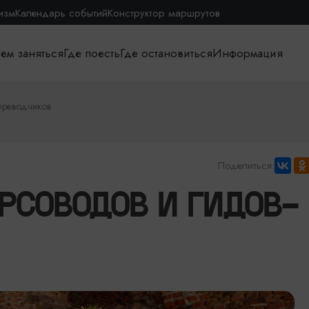
изм
Календарь событий
Конструктор маршрутов
ем заняться
Где поесть
Где остановиться
Информация
переводчиков
Поделиться:
РСОВОДОВ И ГИДОВ-