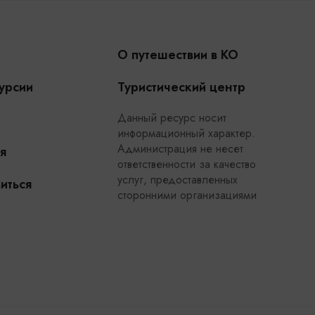
О путешествии в КО
урсии
Туристический центр
Данный ресурс носит
информационный характер.
Администрация не несет
я
ответственности за качество
услуг, предоставленных
иться
сторонними организациями