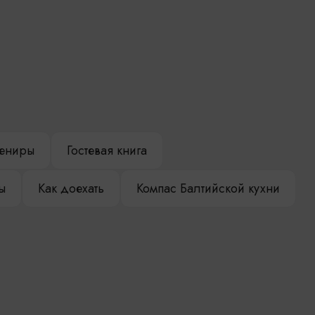
ениры
Гостевая книга
ы
Как доехать
Компас Балтийской кухни