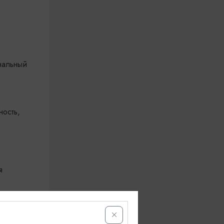
нальный
ность,
я