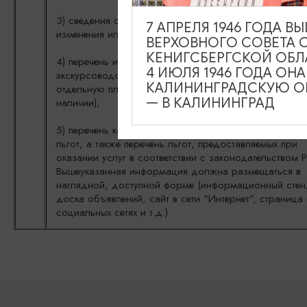
3) сведения о форме, условиях и порядке заказа услу
7 АПРЕЛЯ 1946 ГОДА 
изменения или аннулирования заказа услуг;
ВЕРХОВНОГО СОВЕТА 
КЕНИГСБЕРГСКОЙ ОБЛ
4) перечень и цена иных платных услуг, оказываемых
4 ИЮЛЯ 1946 ГОДА ОН
экскурсоводом (гидом) и гидом-переводчиком за
КАЛИНИНГРАДСКУЮ ОБ
отдельную плату, условия их приобретения и оплаты 
— В КАЛИНИНГРАД
наличии);
5) перечень категорий лиц, имеющих право на получ
льгот, а также перечень льгот, предоставляемых при
оказании услуг в соответствии с законодательством 
Вышеуказанная информация должна размещаться в
наглядной, доступной форме (информационный стен
доска объявлений, сайт в сети "Интернет", страница 
социальных сетях и т.д.)