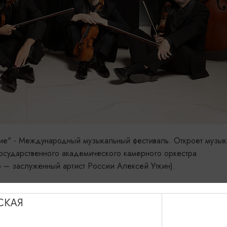
ие" - Международный музыкальный фестиваль. Откроет музы
Государственного академического камерного оркестра
 – заслуженный артист России Алексей Уткин).
музыкантов в первый в СССР камерный оркестр, создан в 19
СКАЯ