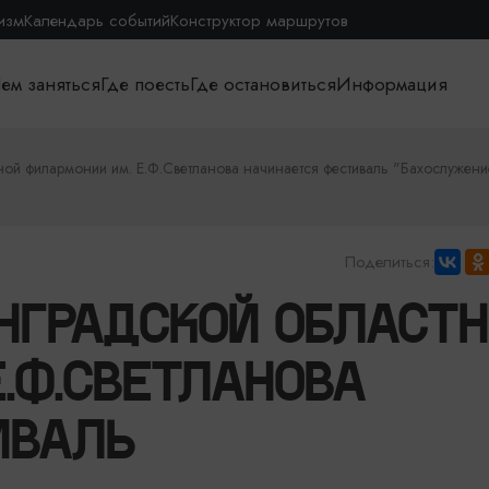
изм
Календарь событий
Конструктор маршрутов
ем заняться
Где поесть
Где остановиться
Информация
ной филармонии им. Е.Ф.Светланова начинается фестиваль "Бахослужени
Поделиться:
НГРАДСКОЙ ОБЛАСТ
.Ф.СВЕТЛАНОВА
ИВАЛЬ