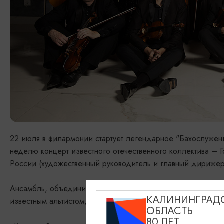
22 июля в филармонии стартует легендарное "Бахослужен
неделю концерт известного отечественного коллектива – 
России (художественный руководитель и главный дирижер
Ансамбль, объединивший молодых талантливых московских 
КАЛИНИНГРАД
известным альтистом, скрипачом Рудольфом Баршаем.
ОБЛАСТЬ
80 ЛЕТ