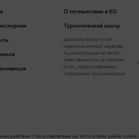
я
О путешествии в КО
 экскурсии
Туристический центр
Данный ресурс носит
сть
информационный характер.
Администрация не несет
яться
ответственности за качество
услуг, предоставленных
ановиться
сторонними организациями
заимодействия с пользователями мы используем файлы cookie.