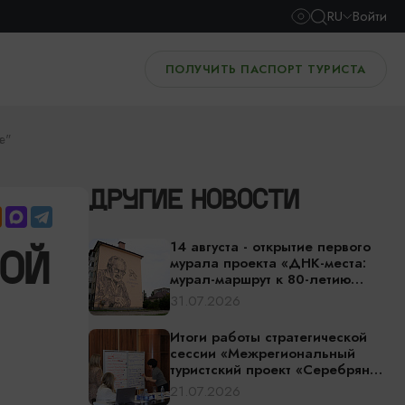
RU
Войти
ПОЛУЧИТЬ ПАСПОРТ ТУРИСТА
е"
ДРУГИЕ НОВОСТИ
14 августа - открытие первого
НОЙ
мурала проекта «ДНК-места:
мурал-маршрут к 80-летию
Калининградской области»
31.07.2026
Итоги работы стратегической
сессии «Межрегиональный
туристский проект «Серебряное
ожерелье России» — едем за
21.07.2026
впечатлениями!»