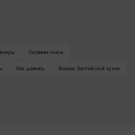
ениры
Гостевая книга
ы
Как доехать
Компас Балтийской кухни