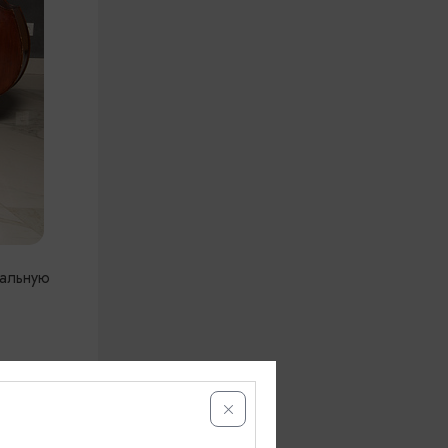
кальную
56 г.