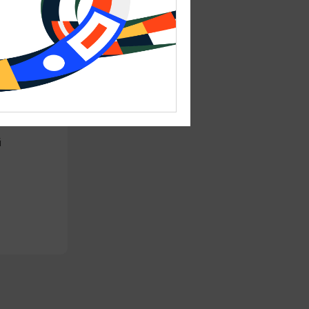
 в
а
й