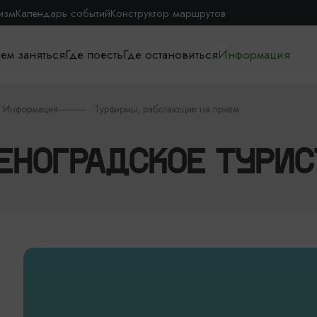
изм
Календарь событий
Конструктор маршрутов
ем заняться
Где поесть
Где остановиться
Информация
Информация
Турфирмы, работающие на прием
ЕНОГРАДСКОЕ ТУРИС