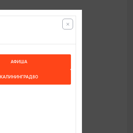
АФИША
КАЛИНИНГРАД80
50) 3-10-92