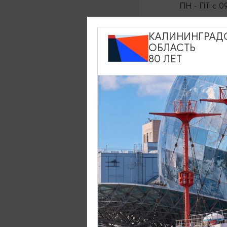
ПН - ПТ с 09
КАЛИНИНГРАД
ОБЛАСТЬ
САЙТ
80 ЛЕТ
E-MAIL
АДРЕС
ИМЯ РУКОВ
ОСНОВНЫЕ 
ДЕЯТЕЛЬНО
ТЕЛЕФОН
ПРЕ