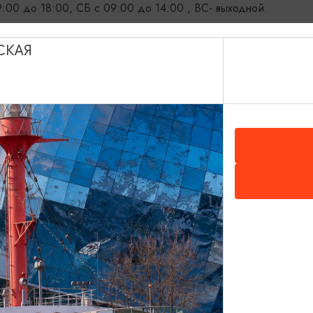
:00 до 18:00, CБ с 09:00 до 14:00 , ВС- выходной.
СКАЯ
www.zelenogradsktour.ru
zeltourist@mail.ru
Зеленоградск, ул.Московская, 34-А
Сусликова Наталья Владимировна
ОДИТЕЛЯ
экскурсии, въездной туризм
НАПРАВЛЕНИЯ
СТИ
8 (40150) 3-15-33; 8-981-476-48-71, 8(401
ДЛОЖИТЬ ИНФОРМАЦИЮ