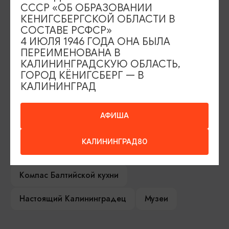
СССР «ОБ ОБРАЗОВАНИИ
КЕНИГСБЕРГСКОЙ ОБЛАСТИ В
СОСТАВЕ РСФСР»
Серебряное ожерелье
Электронная виза
4 ИЮЛЯ 1946 ГОДА ОНА БЫЛА
ПЕРЕИМЕНОВАНА В
Туры и экскурсии
Афиша мероприятий
КАЛИНИНГРАДСКУЮ ОБЛАСТЬ,
ГОРОД КЁНИГСБЕРГ — В
Сувениры
Гостевая книга
КАЛИНИНГРАД
Гиды и экскурсоводы
АФИША
Достопримечательности
Карты и маршруты
КАЛИНИНГРАД80
Рестораны
Гостиницы
Как доехать
Компас Балтийской кухни
Настоящий Калининградец
Музеи