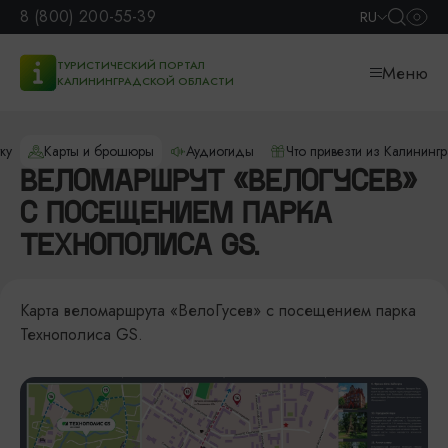
8 (800) 200-55-39
RU
ТУРИСТИЧЕСКИЙ ПОРТАЛ
Меню
КАЛИНИНГРАДСКОЙ ОБЛАСТИ
ку
Карты и брошюры
Аудиогиды
Что привезти из Калининг
ВЕЛОМАРШРУТ «ВЕЛОГУСЕВ»
С ПОСЕЩЕНИЕМ ПАРКА
ТЕХНОПОЛИСА GS.
Карта веломаршрута «ВелоГусев» с посещением парка
Технополиса GS.