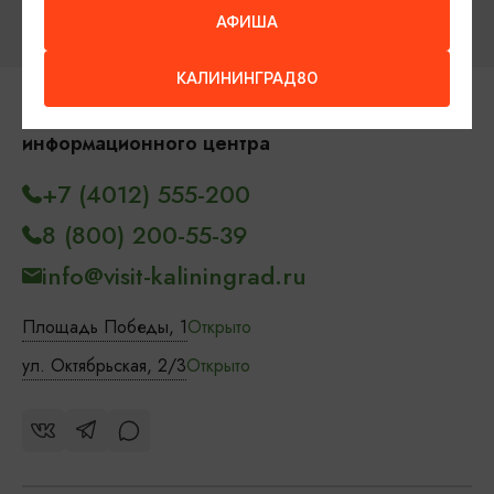
АФИША
КАЛИНИНГРАД80
Контакты Туристского
информационного центра
+7 (4012) 555-200
8 (800) 200-55-39
info@visit-kaliningrad.ru
Площадь Победы, 1
Открыто
ул. Октябрьская, 2/3
Открыто