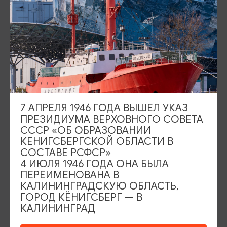
ИЩИТЕ ТАКЖЕ НА НАШЕМ САЙТЕ
Серебряное ожерелье
Электронная виза
Туры и экскурсии
Афиша мероприятий
Сувениры
Гостевая книга
7 АПРЕЛЯ 1946 ГОДА ВЫШЕЛ УКАЗ
ПРЕЗИДИУМА ВЕРХОВНОГО СОВЕТА
Гиды и экскурсоводы
СССР «ОБ ОБРАЗОВАНИИ
КЕНИГСБЕРГСКОЙ ОБЛАСТИ В
Достопримечательности
Карты и маршруты
СОСТАВЕ РСФСР»
4 ИЮЛЯ 1946 ГОДА ОНА БЫЛА
Рестораны
Гостиницы
Как доехать
ПЕРЕИМЕНОВАНА В
КАЛИНИНГРАДСКУЮ ОБЛАСТЬ,
Компас Балтийской кухни
ГОРОД КЁНИГСБЕРГ — В
КАЛИНИНГРАД
Настоящий Калининградец
Музеи