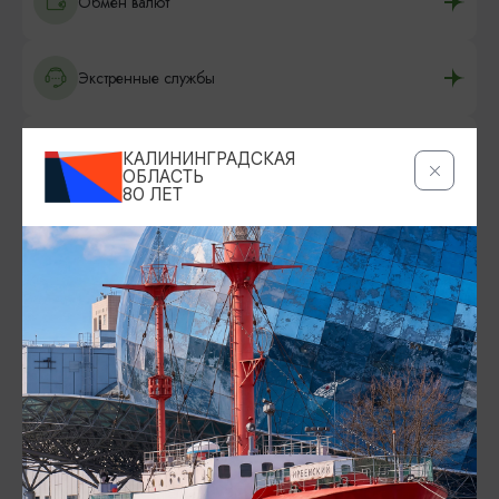
Обмен валют
Экстренные службы
Отправить открытку
КАЛИНИНГРАДСКАЯ
ОБЛАСТЬ
80 ЛЕТ
Карты и брошюры
Аудиогиды
Что привезти из Калининграда
Карта парковок и туалетов