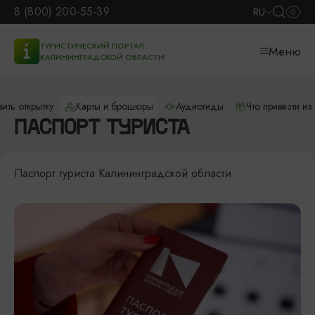
8 (800) 200-55-39
RU
ТУРИСТИЧЕСКИЙ ПОРТАЛ
Меню
КАЛИНИНГРАДСКОЙ ОБЛАСТИ
ить открытку
Карты и брошюры
Аудиогиды
Что привезти и
ПАСПОРТ ТУРИСТА
Паспорт туриста Калининградской области