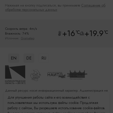
Нажимая на кнопку подписаться, вы принимаете
Соглашение об
обработке персональных данных
Скорость ветра: 4m/s
+16
+19.9
°C
°C
Влажность: 74%
Источник:
Gismeteo
EN
DE
RU
Данный ресурс носит информационный характер. Администрация не
несет ответственности за качество услуг, предоставленных
Для улучшения работы сайта и его взаимодействия с
сторонними организациями
пользователями мы используем файлы cookie. Продолжая
работу с сайтом, Вы разрешаете использование cookie-файлов.
Разработка сайта: «Решение»