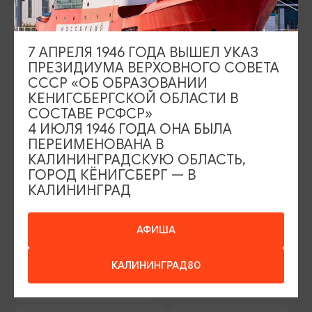
Камеры хранения
7 АПРЕЛЯ 1946 ГОДА ВЫШЕЛ УКАЗ
ПРЕЗИДИУМА ВЕРХОВНОГО СОВЕТА
Камеры
СССР «ОБ ОБРАЗОВАНИИ
КЕНИГСБЕРГСКОЙ ОБЛАСТИ В
СОСТАВЕ РСФСР»
4 ИЮЛЯ 1946 ГОДА ОНА БЫЛА
ПЕРЕИМЕНОВАНА В
ИЩИТЕ ТАКЖЕ НА НАШЕМ САЙТЕ
КАЛИНИНГРАДСКУЮ ОБЛАСТЬ,
ГОРОД КЁНИГСБЕРГ — В
КАЛИНИНГРАД
Серебряное ожерелье
Электронная виза
Туры и экскурсии
Афиша мероприятий
АФИША
Сувениры
Гостевая книга
КАЛИНИНГРАД80
Гиды и экскурсоводы