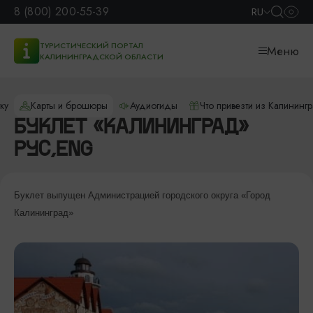
8 (800) 200-55-39
RU
ТУРИСТИЧЕСКИЙ ПОРТАЛ
Меню
КАЛИНИНГРАДСКОЙ ОБЛАСТИ
ку
Карты и брошюры
Аудиогиды
Что привезти из Калининг
БУКЛЕТ «КАЛИНИНГРАД»
РУС,ENG
Буклет выпущен Администрацией городского округа «Город
Калининград»