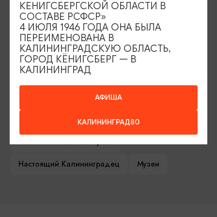
КЕНИГСБЕРГСКОЙ ОБЛАСТИ В
Серебряное ожерелье
Электронная виза
СОСТАВЕ РСФСР»
4 ИЮЛЯ 1946 ГОДА ОНА БЫЛА
Туры и экскурсии
Афиша мероприятий
ПЕРЕИМЕНОВАНА В
КАЛИНИНГРАДСКУЮ ОБЛАСТЬ,
Сувениры
Гостевая книга
ГОРОД КЁНИГСБЕРГ — В
КАЛИНИНГРАД
Гиды и экскурсоводы
Достопримечательности
Карты и маршруты
АФИША
Рестораны
Гостиницы
Как доехать
КАЛИНИНГРАД80
Компас Балтийской кухни
Настоящий Калининградец
Музеи