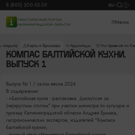
8 (800) 200-55-39
RU
ТУРИСТИЧЕСКИЙ ПОРТАЛ
Меню
КАЛИНИНГРАДСКОЙ ОБЛАСТИ
ь открытку
Карты и брошюры
Аудиогиды
Что привезти из К
КОМПАС БАЛТИЙСКОЙ КУХНИ.
ВЫПУСК 1
Выпуск № 1 / сезон весна 2024
В содержании:
- «Балтийская кухня - распаковка. Дискуссия за
(не)круглым столом" при участии министра по культуре и
туризму Калининградской области Андрея Ермака,
гастрономических экспертов, издателей "Компаса
балтийской кухни»;
- полный текст «Манифеста Балтийской кухни»,