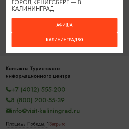
ГОРОД КЁНИГСБЕРГ — В
Рестораны
Гостиницы
Как доехать
КАЛИНИНГРАД
Компас Балтийской кухни
АФИША
Настоящий Калининградец
Музеи
КАЛИНИНГРАД80
Контакты Туристского
информационного центра
+7 (4012) 555-200
8 (800) 200-55-39
info@visit-kaliningrad.ru
Площадь Победы, 1
Закрыто