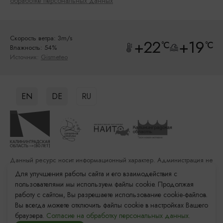
обработке персональных данных
Скорость ветра: 3m/s
+22
+19
°C
°C
Влажность: 54%
Источник:
Gismeteo
EN
DE
RU
Данный ресурс носит информационный характер. Администрация не
несет ответственности за качество услуг, предоставленных
Для улучшения работы сайта и его взаимодействия с
сторонними организациями
пользователями мы используем файлы cookie. Продолжая
работу с сайтом, Вы разрешаете использование cookie-файлов.
Разработка сайта: «Решение»
Вы всегда можете отключить файлы cookie в настройках Вашего
Продвижение сайта: Remarka Agency
браузера.
Согласие на обработку персональных данных.
© 2011–2026 «Туристский информационный центр