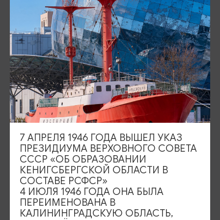
Камеры
ИЩИТЕ ТАКЖЕ НА НАШЕМ САЙТЕ
Серебряное ожерелье
Электронная виза
7 АПРЕЛЯ 1946 ГОДА ВЫШЕЛ УКАЗ
Туры и экскурсии
Афиша мероприятий
ПРЕЗИДИУМА ВЕРХОВНОГО СОВЕТА
СССР «ОБ ОБРАЗОВАНИИ
Сувениры
Гостевая книга
КЕНИГСБЕРГСКОЙ ОБЛАСТИ В
СОСТАВЕ РСФСР»
Гиды и экскурсоводы
4 ИЮЛЯ 1946 ГОДА ОНА БЫЛА
ПЕРЕИМЕНОВАНА В
Достопримечательности
Карты и маршруты
КАЛИНИНГРАДСКУЮ ОБЛАСТЬ,