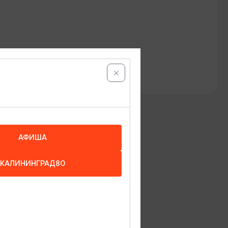
й Водяного Замка
АФИША
КАЛИНИНГРАД80