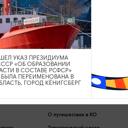
Туры и экскурсии
Афиша мероприятий
Сув
и
Карты и маршруты
Рестораны
Гостиниц
ВЫШЕЛ УКАЗ ПРЕЗИДИУМА
СССР «ОБ ОБРАЗОВАНИИ
АСТИ В СОСТАВЕ РСФСР»
А БЫЛА ПЕРЕИМЕНОВАНА В
ЛАСТЬ, ГОРОД КЁНИГСБЕРГ
О путешествии в КО
урсии
Туристический центр