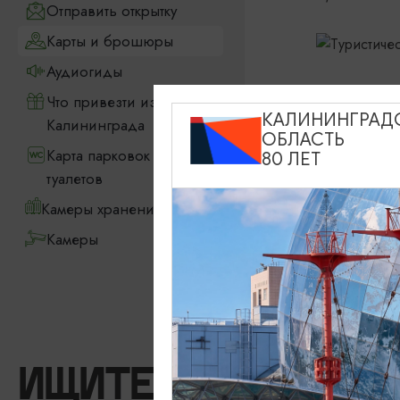
Отправить открытку
Карты и брошюры
Аудиогиды
Что привезти из
СКАЧАТЬ
КАЛИНИНГРАД
Калининграда
ОБЛАСТЬ
Карта парковок и
80 ЛЕТ
туалетов
Камеры хранения
Камеры
ИЩИТЕ ТАКЖЕ НА 