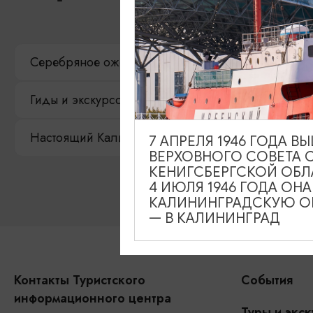
Серебряное ожерелье
Электронная виза
Гиды и экскурсоводы
Достопримечательност
Настоящий Калининградец
Музеи
7 АПРЕЛЯ 1946 ГОДА 
ВЕРХОВНОГО СОВЕТА 
КЕНИГСБЕРГСКОЙ ОБЛ
4 ИЮЛЯ 1946 ГОДА ОН
КАЛИНИНГРАДСКУЮ ОБ
— В КАЛИНИНГРАД
Контакты Туристского
События
информационного центра
Туры и экск