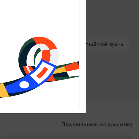
ениры
Гостевая книга
ы
Как доехать
Компас Балтийской кухни
Подпишитесь на рассылку