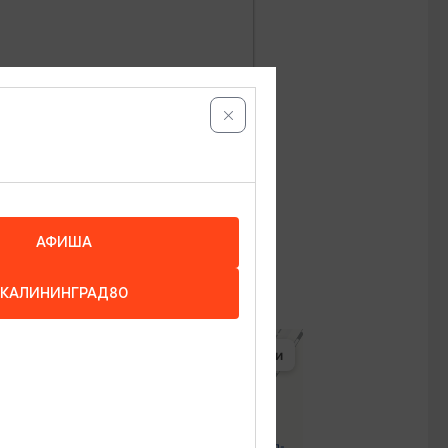
орск, Зеленоградск, Пионерский
АФИША
КАЛИНИНГРАД80