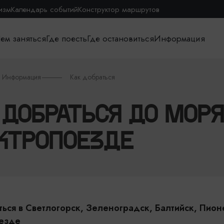
изм
Календарь событий
Конструктор маршрутов
ем заняться
Где поесть
Где остановиться
Информация
Информация
Как добраться
 ДОБРАТЬСЯ ДО МОРЯ
КТРОПОЕЗДЕ
ться в Светлогорск, Зеленоградск, Балтийск, Пион
езде