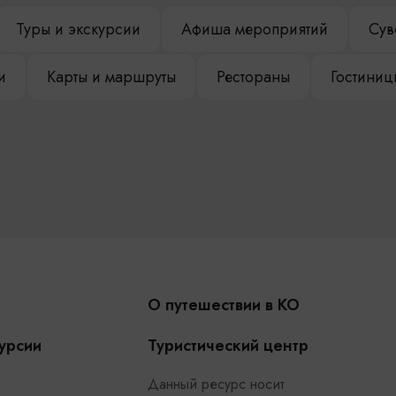
Туры и экскурсии
Афиша мероприятий
Сув
и
Карты и маршруты
Рестораны
Гостиниц
О путешествии в КО
урсии
Туристический центр
Данный ресурс носит