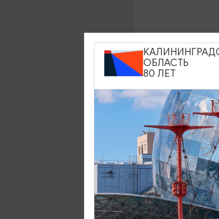
КАЛИНИНГРАД
ОБЛАСТЬ
80 ЛЕТ
После старт
останавливаю
Северн
на карте: