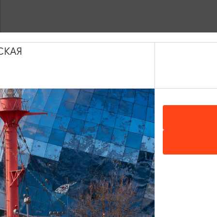
СКАЯ
а на Южном вокзале, электропоезда в направлениях Светлог
тся на Северном вокзале (пр-кт Советский 2).
ый вокзал