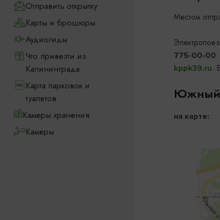
Отправить открытку
Местом отпр
Карты и брошюры
Аудиогиды
Электропоез
.
Что привезти из
775-00-00
. 
Калининграда
kppk39.ru
Карта парковок и
Южный 
туалетов
Камеры хранения
на карте:
Камеры