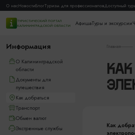
О нас
Новости
Блог
Туризм для профессионалов
Доступный тур
ТУРИСТИЧЕСКИЙ ПОРТАЛ
Афиша
Туры и экскурсии
Ч
КАЛИНИНГРАДСКОЙ ОБЛАСТИ
Информация
Главная
О Калининградской
КАК
области
Документы для
ЭЛЕ
путешествия
Как добраться
Транспорт
Обмен валют
Как добра
Экстренные службы
электропо