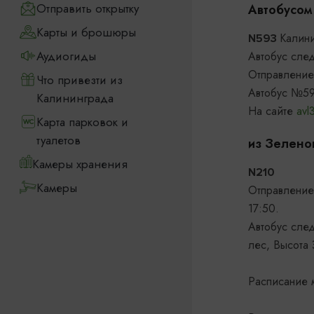
Отправить открытку
Автобусом
Карты и брошюры
Калин
N593
Аудиогиды
Автобус след
Отправление 
Что привезти из
Автобус №593
Калининграда
На сайте
avl
Карта парковок и
туалетов
из Зелено
Камеры хранения
N210
Камеры
Отправление
17:50.
Автобус сле
лес, Высота 
Расписание 