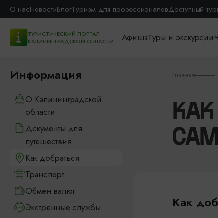
О нас
Новости
Блог
Туризм для профессионалов
Доступный тур
ТУРИСТИЧЕСКИЙ ПОРТАЛ
Афиша
Туры и экскурсии
Ч
КАЛИНИНГРАДСКОЙ ОБЛАСТИ
Информация
Главная
О Калининградской
КАК
области
Документы для
САМ
путешествия
Как добраться
Транспорт
Обмен валют
Как доб
Экстренные службы