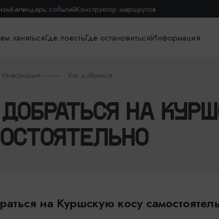
изм
Календарь событий
Конструктор маршрутов
ем заняться
Где поесть
Где остановиться
Информация
Информация
Как добраться
 ДОБРАТЬСЯ НА КУР
ОСТОЯТЕЛЬНО
раться на Куршскую косу самостоятел