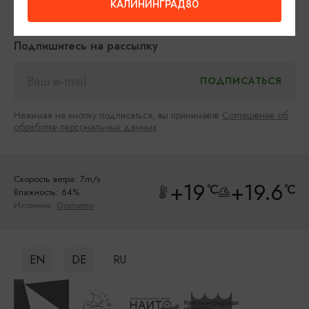
КАЛИНИНГРАД80
Туристический центр
Подпишитесь на рассылку
Нажимая на кнопку подписаться, вы принимаете
Соглашение об
обработке персональных данных
Скорость ветра: 7m/s
+19
+19.6
°C
°C
Влажность: 64%
Источник:
Gismeteo
EN
DE
RU