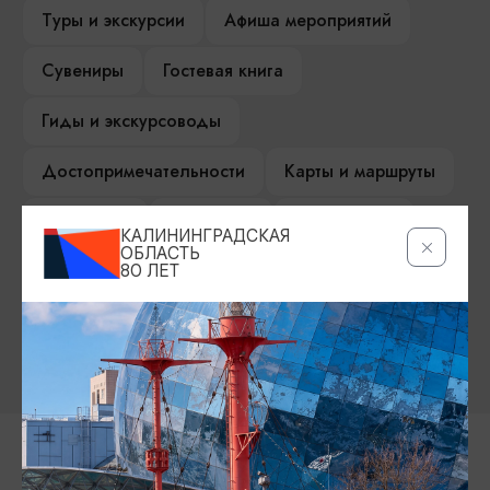
Туры и экскурсии
Афиша мероприятий
Сувениры
Гостевая книга
Гиды и экскурсоводы
Достопримечательности
Карты и маршруты
Рестораны
Гостиницы
Как доехать
КАЛИНИНГРАДСКАЯ
ОБЛАСТЬ
Компас Балтийской кухни
80 ЛЕТ
Настоящий Калининградец
Музеи
Контакты Туристского
информационного центра