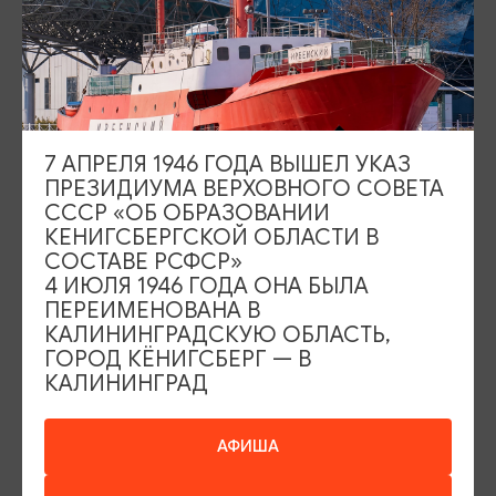
+7 (4012) 555-200
8 (800) 200-55-39
info@visit-kaliningrad.ru
7 АПРЕЛЯ 1946 ГОДА ВЫШЕЛ УКАЗ
Площадь Победы, 1
Закрыто
ПРЕЗИДИУМА ВЕРХОВНОГО СОВЕТА
СССР «ОБ ОБРАЗОВАНИИ
ул. Октябрьская, 2/3
Открыто
КЕНИГСБЕРГСКОЙ ОБЛАСТИ В
СОСТАВЕ РСФСР»
4 ИЮЛЯ 1946 ГОДА ОНА БЫЛА
ПЕРЕИМЕНОВАНА В
КАЛИНИНГРАДСКУЮ ОБЛАСТЬ,
ГОРОД КЁНИГСБЕРГ — В
КАЛИНИНГРАД
События
Туры и экскурсии
Где поесть
Чем заняться
АФИША
Где остановиться
О путешествии в КО