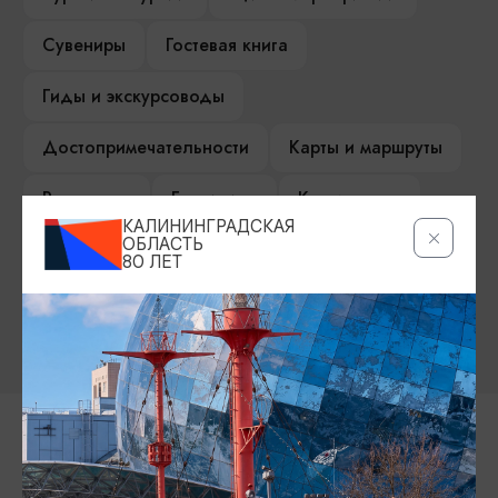
Сувениры
Гостевая книга
Гиды и экскурсоводы
Достопримечательности
Карты и маршруты
Рестораны
Гостиницы
Как доехать
КАЛИНИНГРАДСКАЯ
ОБЛАСТЬ
Компас Балтийской кухни
80 ЛЕТ
Настоящий Калининградец
Музеи
Контакты Туристского
информационного центра