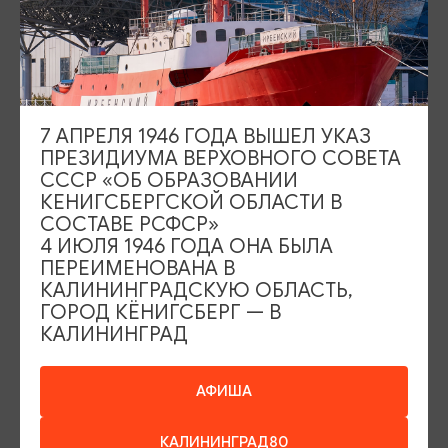
+7 (4012) 555-200
8 (800) 200-55-39
info@visit-kaliningrad.ru
7 АПРЕЛЯ 1946 ГОДА ВЫШЕЛ УКАЗ
Площадь Победы, 1
Закрыто
ПРЕЗИДИУМА ВЕРХОВНОГО СОВЕТА
ул. Октябрьская, 2/3
Закрыто
СССР «ОБ ОБРАЗОВАНИИ
КЕНИГСБЕРГСКОЙ ОБЛАСТИ В
СОСТАВЕ РСФСР»
4 ИЮЛЯ 1946 ГОДА ОНА БЫЛА
ПЕРЕИМЕНОВАНА В
КАЛИНИНГРАДСКУЮ ОБЛАСТЬ,
ГОРОД КЁНИГСБЕРГ — В
События
Туры и экскурсии
КАЛИНИНГРАД
Где поесть
Чем заняться
АФИША
Где остановиться
О путешествии в КО
Туристический центр
КАЛИНИНГРАД80