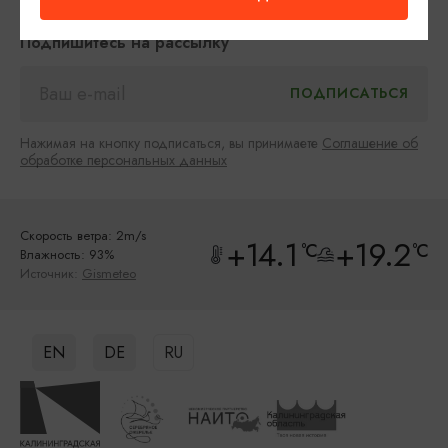
Подпишитесь на рассылку
Нажимая на кнопку подписаться, вы принимаете
Соглашение об
обработке персональных данных
Скорость ветра: 2m/s
+14.1
+19.2
°C
°C
Влажность: 93%
Источник:
Gismeteo
EN
DE
RU