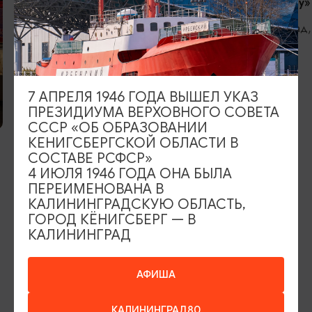
Кафе «Девау»
Калининград,
7 АПРЕЛЯ 1946 ГОДА ВЫШЕЛ УКАЗ
ПРЕЗИДИУМА ВЕРХОВНОГО СОВЕТА
КУЛЬТУРНЫЙ ДОСУГ
СССР «ОБ ОБРАЗОВАНИИ
КЕНИГСБЕРГСКОЙ ОБЛАСТИ В
Музей Советской эпохи
СОСТАВЕ РСФСР»
4 ИЮЛЯ 1946 ГОДА ОНА БЫЛА
Зеленоградск,
ПЕРЕИМЕНОВАНА В
КАЛИНИНГРАДСКУЮ ОБЛАСТЬ,
ГОРОД КЁНИГСБЕРГ — В
ИЩИТЕ ТАКЖЕ НА НАШЕМ САЙТЕ
КАЛИНИНГРАД
АФИША
Серебряное ожерелье
Электронная виза
КАЛИНИНГРАД80