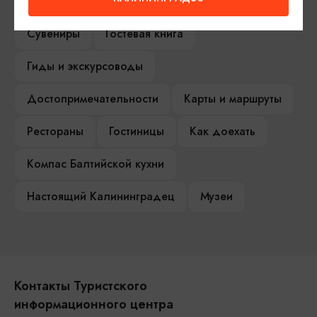
Туры и экскурсии
Афиша мероприятий
Сувениры
Гостевая книга
Гиды и экскурсоводы
Достопримечательности
Карты и маршруты
Рестораны
Гостиницы
Как доехать
Компас Балтийской кухни
Настоящий Калининградец
Музеи
Контакты Туристского
информационного центра