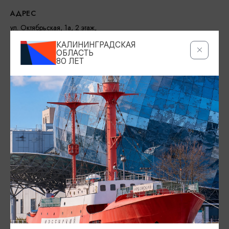
АДРЕС
ул. Октябрьская, 1а, 2 этаж,
Показать на карте
КАЛИНИНГРАДСКАЯ
ОБЛАСТЬ
СКИДКА
80 ЛЕТ
Скидка на билет в музей - 10%
РЕЖИМ РАБОТЫ
Вс-Чт: 11:00-17:00; Пт 11:00-14:00; Сб - выходной
КОНТАКТЫ
+7 (921) 008-25-00
САЙТ
Официальный сайт
Телеграм
ПРЕДЛОЖИТЬ ИНФОРМАЦИЮ