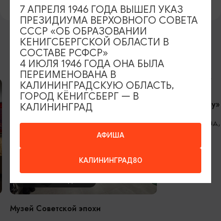
7 АПРЕЛЯ 1946 ГОДА ВЫШЕЛ УКАЗ
ПРЕЗИДИУМА ВЕРХОВНОГО СОВЕТА
СССР «ОБ ОБРАЗОВАНИИ
КЕНИГСБЕРГСКОЙ ОБЛАСТИ В
СОСТАВЕ РСФСР»
ДРУГИЕ УЧАСТНИКИ
4 ИЮЛЯ 1946 ГОДА ОНА БЫЛА
ПЕРЕИМЕНОВАНА В
ПИТАНИЕ
КАЛИНИНГРАДСКУЮ ОБЛАСТЬ,
ГОРОД КЁНИГСБЕРГ — В
Кафе «Девау»
КАЛИНИНГРАД
Калининград,
АФИША
КАЛИНИНГРАД80
КУЛЬТУРНЫЙ ДОСУГ
Музей Советской эпохи