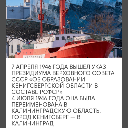
АДРЕС
ул. Саратовская, 2а (в здании старинной водонапорной Башни),
Показать на карте
СКИДКА
Скидка 10% на входной билет в музей
РЕЖИМ РАБОТЫ
ежедневно с 10:00 до 20:00
7 АПРЕЛЯ 1946 ГОДА ВЫШЕЛ УКАЗ
КОНТАКТЫ
ПРЕЗИДИУМА ВЕРХОВНОГО СОВЕТА
+7 (40150) 3-10-20
СССР «ОБ ОБРАЗОВАНИИ
КЕНИГСБЕРГСКОЙ ОБЛАСТИ В
САЙТ
СОСТАВЕ РСФСР»
Официальный сайт
4 ИЮЛЯ 1946 ГОДА ОНА БЫЛА
ПЕРЕИМЕНОВАНА В
КАЛИНИНГРАДСКУЮ ОБЛАСТЬ,
ПРЕДЛОЖИТЬ ИНФОРМАЦИЮ
ГОРОД КЁНИГСБЕРГ — В
КАЛИНИНГРАД