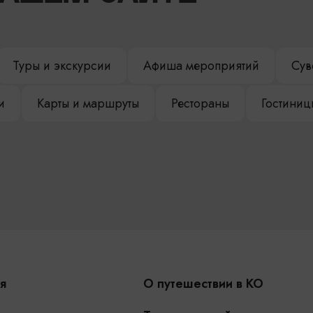
Туры и экскурсии
Афиша мероприятий
Сув
и
Карты и маршруты
Рестораны
Гостиниц
я
О путешествии в КО