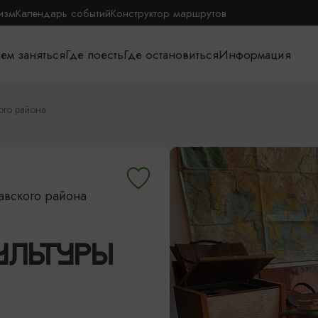
изм
Календарь событий
Конструктор маршрутов
ем заняться
Где поесть
Где остановиться
Информация
ого района
авского района
УЛЬТУРЫ