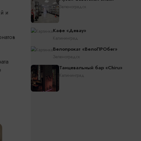
Зеленоградск
ий и
Кафе «Девау»
онатов
Калининград
Велопрокат «ВелоПРОбег»
Зеленоградск
ната
Танцевальный бар «Chiru»
е
Калининград