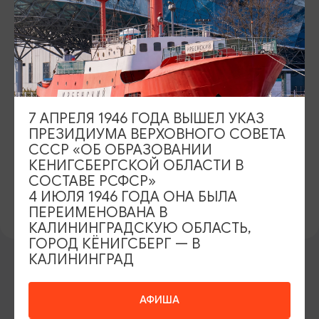
РЕЖИМ РАБОТЫ
Пт.-Вск. 13:00 - 22:00 (летняя терраса открыта:
пятница–воскресенье, подача сетов птн.-вск)
КОНТАКТЫ
+7 (911) 271-19-11
7 АПРЕЛЯ 1946 ГОДА ВЫШЕЛ УКАЗ
САЙТ
ПРЕЗИДИУМА ВЕРХОВНОГО СОВЕТА
Официальный сайт
Телеграм
СССР «ОБ ОБРАЗОВАНИИ
КЕНИГСБЕРГСКОЙ ОБЛАСТИ В
СОСТАВЕ РСФСР»
ПРЕДЛОЖИТЬ ИНФОРМАЦИЮ
4 ИЮЛЯ 1946 ГОДА ОНА БЫЛА
ПЕРЕИМЕНОВАНА В
КАЛИНИНГРАДСКУЮ ОБЛАСТЬ,
ГОРОД КЁНИГСБЕРГ — В
КАЛИНИНГРАД
ДРУГИЕ УЧАСТНИКИ
АФИША