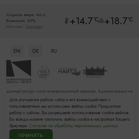
Скорость ветра: 4m/s
+14.7
+18.7
°C
°C
Влажность: 85%
Источник:
Gismeteo
EN
DE
RU
Данный ресурс носит информационный характер. Администрация не
несет ответственности за качество услуг, предоставленных
Для улучшения работы сайта и его взаимодействия с
сторонними организациями
пользователями мы используем файлы cookie. Продолжая
работу с сайтом, Вы разрешаете использование cookie-файлов.
Разработка сайта: «Решение»
Вы всегда можете отключить файлы cookie в настройках Вашего
Продвижение сайта: Remarka Agency
браузера.
Согласие на обработку персональных данных.
© 2011–2026 «Туристский информационный центр
Калининградской области»
ПРИНЯТЬ