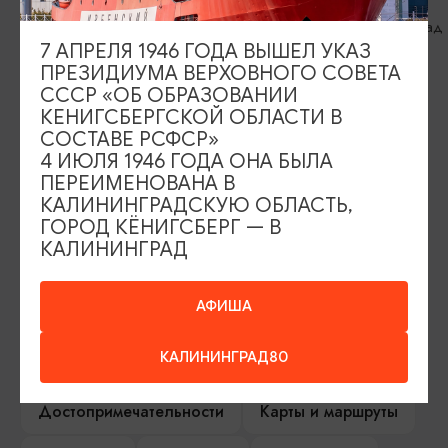
Калининград
Калининград
7 АПРЕЛЯ 1946 ГОДА ВЫШЕЛ УКАЗ
ПРЕЗИДИУМА ВЕРХОВНОГО СОВЕТА
СССР «ОБ ОБРАЗОВАНИИ
КЕНИГСБЕРГСКОЙ ОБЛАСТИ В
СОСТАВЕ РСФСР»
ИЩИТЕ ТАКЖЕ НА НАШЕМ САЙТЕ
4 ИЮЛЯ 1946 ГОДА ОНА БЫЛА
ПЕРЕИМЕНОВАНА В
КАЛИНИНГРАДСКУЮ ОБЛАСТЬ,
ГОРОД КЁНИГСБЕРГ — В
Серебряное ожерелье
Электронная виза
КАЛИНИНГРАД
Туры и экскурсии
Афиша мероприятий
АФИША
Сувениры
Гостевая книга
КАЛИНИНГРАД80
Гиды и экскурсоводы
Достопримечательности
Карты и маршруты