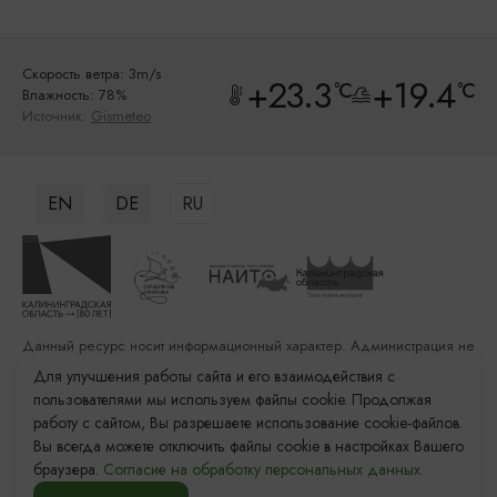
Скорость ветра: 3m/s
+23.3
+19.4
°C
°C
Влажность: 78%
Источник:
Gismeteo
EN
DE
RU
Данный ресурс носит информационный характер. Администрация не
несет ответственности за качество услуг, предоставленных
Для улучшения работы сайта и его взаимодействия с
сторонними организациями
пользователями мы используем файлы cookie. Продолжая
работу с сайтом, Вы разрешаете использование cookie-файлов.
Разработка сайта: «Решение»
Вы всегда можете отключить файлы cookie в настройках Вашего
Продвижение сайта: Remarka Agency
браузера.
Согласие на обработку персональных данных.
© 2011–2026 «Туристский информационный центр
Калининградской области»