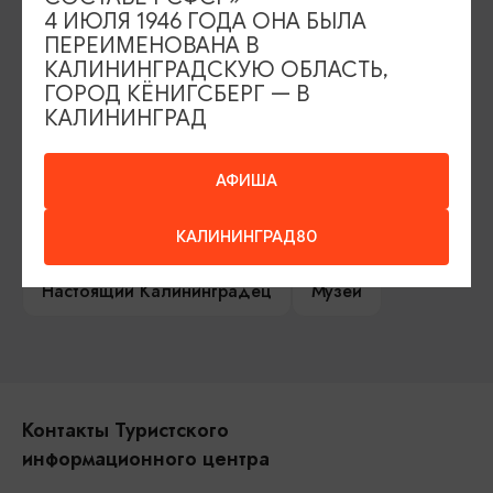
4 ИЮЛЯ 1946 ГОДА ОНА БЫЛА
Сувениры
Гостевая книга
ПЕРЕИМЕНОВАНА В
КАЛИНИНГРАДСКУЮ ОБЛАСТЬ,
Гиды и экскурсоводы
ГОРОД КЁНИГСБЕРГ — В
КАЛИНИНГРАД
Достопримечательности
Карты и маршруты
АФИША
Рестораны
Гостиницы
Как доехать
КАЛИНИНГРАД80
Компас Балтийской кухни
Настоящий Калининградец
Музеи
Контакты Туристского
информационного центра