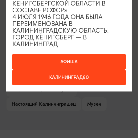
КЕНИГСБЕРГСКОЙ ОБЛАСТИ В
Серебряное ожерелье
Электронная виза
СОСТАВЕ РСФСР»
4 ИЮЛЯ 1946 ГОДА ОНА БЫЛА
Туры и экскурсии
Афиша мероприятий
ПЕРЕИМЕНОВАНА В
КАЛИНИНГРАДСКУЮ ОБЛАСТЬ,
Сувениры
Гостевая книга
ГОРОД КЁНИГСБЕРГ — В
КАЛИНИНГРАД
Гиды и экскурсоводы
Достопримечательности
Карты и маршруты
АФИША
Рестораны
Гостиницы
Как доехать
КАЛИНИНГРАД80
Компас Балтийской кухни
Настоящий Калининградец
Музеи