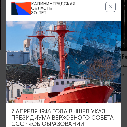
КАЛИНИНГРАДСКАЯ
ОБЛАСТЬ
80 ЛЕТ
РЕСТОРАНЫ
РЕСТОРАНЫ
Ресторан Мане/Mane
Ресторан Fel
(закрыт)
Круглосуточн
11:00-23:00
Светлогорск
Калининград
7 АПРЕЛЯ 1946 ГОДА ВЫШЕЛ УКАЗ
ИЩИТЕ ТАКЖЕ НА НАШЕМ САЙТЕ
ПРЕЗИДИУМА ВЕРХОВНОГО СОВЕТА
СССР «ОБ ОБРАЗОВАНИИ