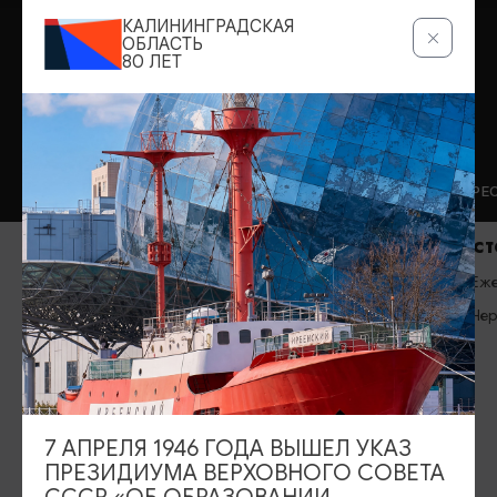
КАЛИНИНГРАДСКАЯ
ОБЛАСТЬ
80 ЛЕТ
КАФЕ
РЕСТОРАНЫ
Кафе «Чулан»
Ресторан «
Вс-Пт: 11:00-21:00, Сб: 13:00-21:00
Ежедневно с
Правдинск
Черняховск
7 АПРЕЛЯ 1946 ГОДА ВЫШЕЛ УКАЗ
ИЩИТЕ ТАКЖЕ НА НАШЕМ САЙТЕ
ПРЕЗИДИУМА ВЕРХОВНОГО СОВЕТА