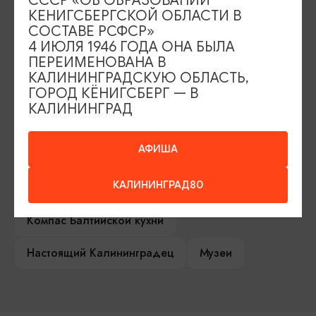
СССР «ОБ ОБРАЗОВАНИИ
КЕНИГСБЕРГСКОЙ ОБЛАСТИ В
Серебряное ожерелье
Электронная виза
СОСТАВЕ РСФСР»
4 ИЮЛЯ 1946 ГОДА ОНА БЫЛА
Туры и экскурсии
Афиша мероприятий
ПЕРЕИМЕНОВАНА В
КАЛИНИНГРАДСКУЮ ОБЛАСТЬ,
Сувениры
Гостевая книга
ГОРОД КЁНИГСБЕРГ — В
КАЛИНИНГРАД
Гиды и экскурсоводы
АФИША
Достопримечательности
Карты и маршруты
КАЛИНИНГРАД80
Рестораны
Гостиницы
Как доехать
Компас Балтийской кухни
Настоящий Калининградец
Музеи