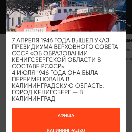
КАФЕ
РЕСТОРАНЫ
Кафе «Чулан»
Ресторан «
7 АПРЕЛЯ 1946 ГОДА ВЫШЕЛ УКАЗ
ПРЕЗИДИУМА ВЕРХОВНОГО СОВЕТА
Вс-Пт: 11:00-21:00, Сб: 13:00-21:00
Ежедневно с
СССР «ОБ ОБРАЗОВАНИИ
Правдинск
Черняховск
КЕНИГСБЕРГСКОЙ ОБЛАСТИ В
СОСТАВЕ РСФСР»
4 ИЮЛЯ 1946 ГОДА ОНА БЫЛА
ПЕРЕИМЕНОВАНА В
КАЛИНИНГРАДСКУЮ ОБЛАСТЬ,
ГОРОД КЁНИГСБЕРГ — В
ИЩИТЕ ТАКЖЕ НА НАШЕМ САЙТЕ
КАЛИНИНГРАД
АФИША
Серебряное ожерелье
Электронная виза
Туры и экскурсии
Афиша мероприятий
КАЛИНИНГРАД80