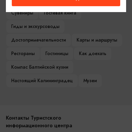
Сувениры
Гостевая книга
Гиды и экскурсоводы
Достопримечательности
Карты и маршруты
Рестораны
Гостиницы
Как доехать
Компас Балтийской кухни
Настоящий Калининградец
Музеи
Контакты Туристского
информационного центра