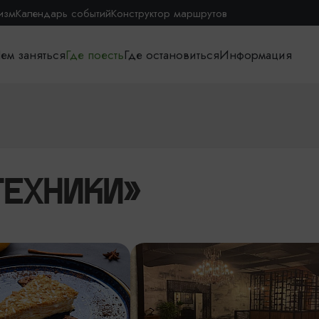
изм
Календарь событий
Конструктор маршрутов
ем заняться
Где поесть
Где остановиться
Информация
ТЕХНИКИ»