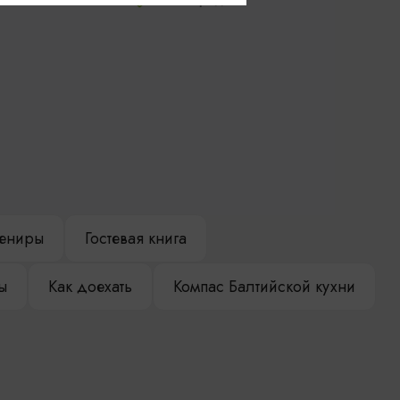
Зеленоградск
ениры
Гостевая книга
ы
Как доехать
Компас Балтийской кухни