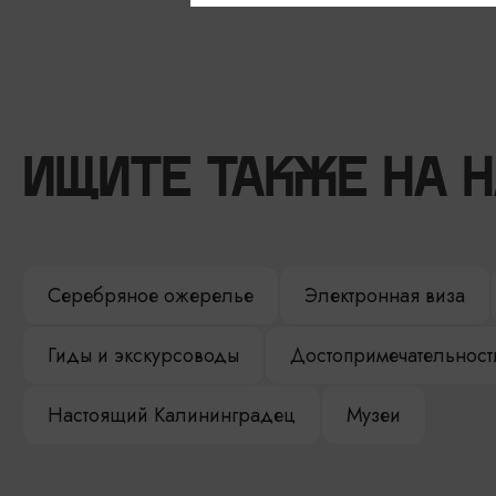
ИЩИТЕ ТАКЖЕ НА 
Серебряное ожерелье
Электронная виза
Гиды и экскурсоводы
Достопримечательност
Настоящий Калининградец
Музеи