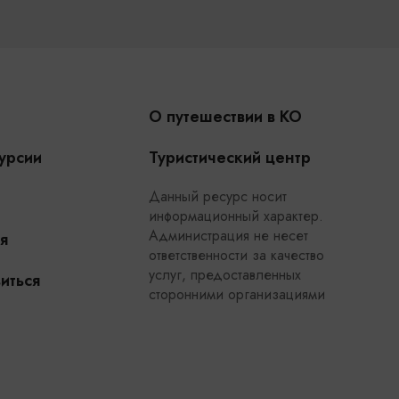
О путешествии в КО
урсии
Туристический центр
Данный ресурс носит
информационный характер.
Администрация не несет
я
ответственности за качество
услуг, предоставленных
иться
сторонними организациями