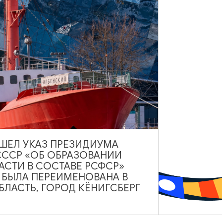
ВЫШЕЛ УКАЗ ПРЕЗИДИУМА
РЕСТОРАНЫ
СССР «ОБ ОБРАЗОВАНИИ
АСТИ В СОСТАВЕ РСФСР»
Ресторан «Кочар»
А БЫЛА ПЕРЕИМЕНОВАНА В
ЛАСТЬ, ГОРОД КЁНИГСБЕРГ
Ежедневно с 10:00 до 23:00
Черняховск