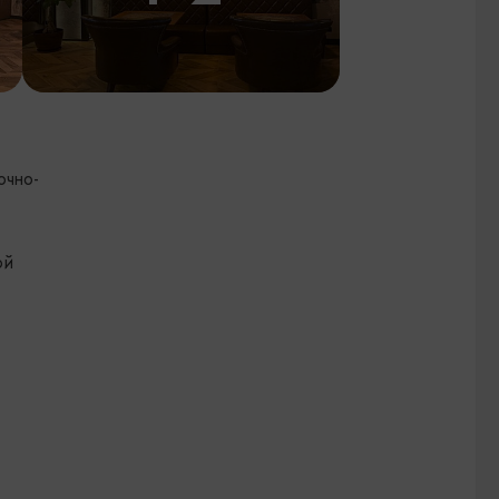
очно-
ой