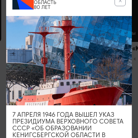
ОБЛАСТЬ
80 ЛЕТ
КАФЕ
РЕСТОРАНЫ
Кафе «Чулан»
Ресторан «
Вс-Пт: 11:00-21:00, Сб: 13:00-21:00
Ежедневно с
Правдинск
Черняховск
ИЩИТЕ ТАКЖЕ НА НАШЕМ САЙТЕ
7 АПРЕЛЯ 1946 ГОДА ВЫШЕЛ УКАЗ
ПРЕЗИДИУМА ВЕРХОВНОГО СОВЕТА
СССР «ОБ ОБРАЗОВАНИИ
Серебряное ожерелье
Электронная виза
КЕНИГСБЕРГСКОЙ ОБЛАСТИ В