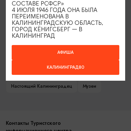
СОСТАВЕ РСФСР»
Туры и экскурсии
Афиша мероприятий
4 ИЮЛЯ 1946 ГОДА ОНА БЫЛА
ПЕРЕИМЕНОВАНА В
Сувениры
Гостевая книга
КАЛИНИНГРАДСКУЮ ОБЛАСТЬ,
ГОРОД КЁНИГСБЕРГ — В
Гиды и экскурсоводы
КАЛИНИНГРАД
Достопримечательности
Карты и маршруты
АФИША
Рестораны
Гостиницы
Как доехать
КАЛИНИНГРАД80
Компас Балтийской кухни
Настоящий Калининградец
Музеи
Контакты Туристского
информационного центра